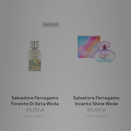
Salvadore Ferragamo
Salvatore Ferragamo
Foreste Di Seta Woda
Incanto Shine Woda
95,00 zł
90,00 zł
perfumowana 50ml
Toaletowa 50ml
(outlet)
( 1 ml = 1,90 zł )
( 1 ml = 1,80 zł )