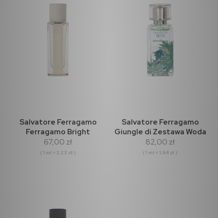
Salvatore Ferragamo
Salvatore Ferragamo
Ferragamo Bright
Giungle di Zestawa Woda
67,00 zł
82,00 zł
Leather Woda Toaletowa
Perfumowana 50ml
30ml
( 1 ml = 2,23 zł )
( 1 ml = 1,64 zł )