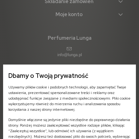
Składanie zamówień
Moje konto
Perfumeria Lunga
info@lunga.pl
Dbamy o Twoją prywatność
ul. 11-go Listopada 1 (parter)
Używamy plików cookie i podobnych technologii, aby zapamiętać Twoje
09-402 Płock
ustawienia, prezentować spersonalizowane treści i reklamy oraz
woj. mazowieckie
udostępniać funkcje związane z mediami społecznościowymi. Pliki cookie
wykorzystujemy również do mierzenia ruchu i analizowania sposobu
Pn-Pt: 7:00 - 16:00
korzystania z naszej strony internetowej.
Domyślnie włączone są jedynie pliki niezbędne do poprawnego działania
strony. Poniżej możesz zaakceptować wszystkie rodzaje plików, klikając
“Zaakceptuj wszystkie”, lub odmówić ich używania (z wyjątkiem
niezbędnych). Możesz też dostosować pliki do swoich potrzeb, wybierając