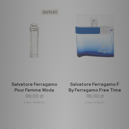
Salvatore Ferragamo
Salvatore Ferragamo F
Pour Femme Woda
By Ferragamo Free Time
99,00 zł
116,00 zł
perfumowana 100ml
Woda Toaletowa 100ml
(outlet)
( 1 ml = 0,99 zł )
( 1 ml = 1,16 zł )