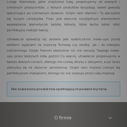
Lunga. Kosmetyki, jakie znajdziesz tutaj, proponujemy od znanych i
cenionych producentów, z których produktów korzystają nawet gwiazdy
spacerujące po czerwonym dywanie. Dzięki nam również i Ty poczujesz
się niczym celebrytka. Fixer jest obecnie niezbędnym elementem
wyposażenia kosmetyczki każdej kobiety, która kocha sobie robić
perfekcyjny makijaż twarzy.
Utrwalacze sprawdzą się zarówno jako wykończenie make-upu przed
wielkimi wyjściami na imprezę firmową czy randkę, jak i do makijażu
codziennego. Dzięki fixerom absolutnie nic nie naruszy Twojego make-
upu przez kolejnych kilka godzin! Co więcej, utrwalacze proponujemy w
bardzo dobrych cenach, dlatego nie czekaj dłużej z zakupem, a już teraz
zdecyduj się na złożenie zamówienia. Dzięki nam możesz cieszyć się
perfekcyjnym makijażem, którego nic nie zepsuje przez całą imprezę.
Nie znaleziono produktów spełniających podane kryteria.
O firmie