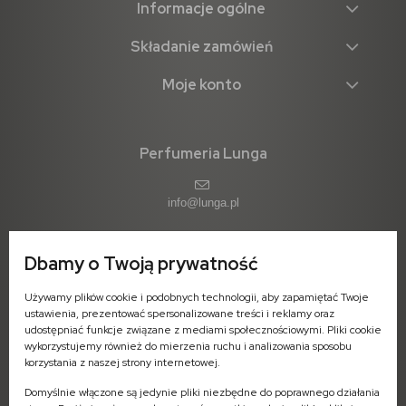
Informacje ogólne
Składanie zamówień
Moje konto
Perfumeria Lunga
info@lunga.pl
Dbamy o Twoją prywatność
ul. 11-go Listopada 1 (parter)
Używamy plików cookie i podobnych technologii, aby zapamiętać Twoje
09-402 Płock
ustawienia, prezentować spersonalizowane treści i reklamy oraz
woj. mazowieckie
udostępniać funkcje związane z mediami społecznościowymi. Pliki cookie
wykorzystujemy również do mierzenia ruchu i analizowania sposobu
Pn-Pt: 7:00 - 16:00
korzystania z naszej strony internetowej.
Domyślnie włączone są jedynie pliki niezbędne do poprawnego działania