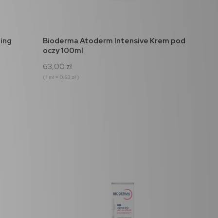
do koszyka
ling
Bioderma Atoderm Intensive Krem pod
oczy 100ml
63,00 zł
( 1 ml = 0,63 zł )