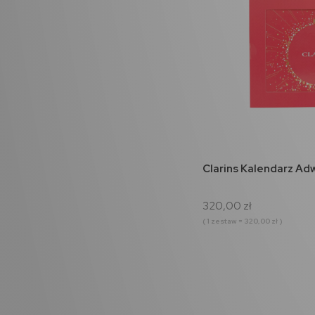
do 
Clarins Kalendarz Ad
320,00 zł
( 1 zestaw = 320,00 zł )