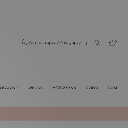
0
Zarejestruj się /
Zaloguj się
|
OPALANIE
WŁOSY
MĘŻCZYZNA
DZIECI
DOM