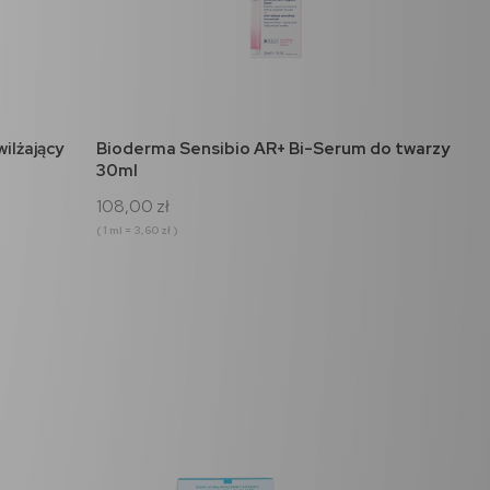
do koszyka
ilżający
Bioderma Sensibio AR+ Bi-Serum do twarzy
30ml
108,00 zł
( 1 ml = 3,60 zł )