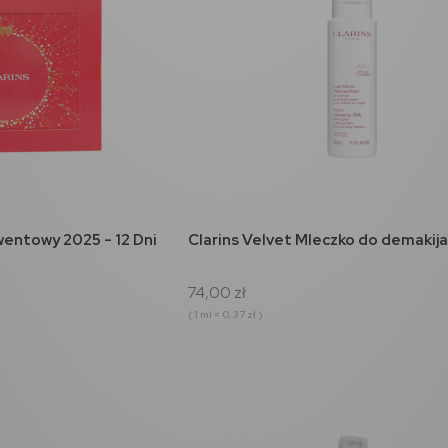
koszyka
do koszyka
wentowy 2025 - 12 Dni
Clarins Velvet Mleczko do demakij
74,00 zł
( 1 ml = 0,37 zł )