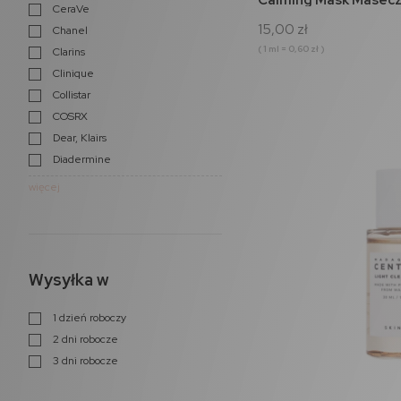
CeraVe
15,00 zł
Chanel
( 1 ml = 0,60 zł )
Clarins
Clinique
Collistar
COSRX
Dear, Klairs
Diadermine
więcej
Wysyłka w
1 dzień roboczy
2 dni robocze
3 dni robocze