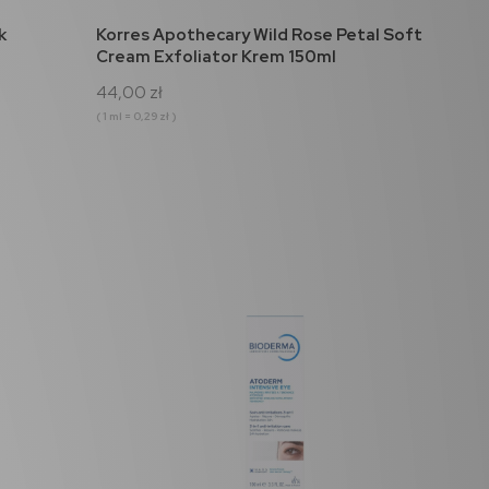
do koszyka
k
Korres Apothecary Wild Rose Petal Soft
Cream Exfoliator Krem 150ml
44,00 zł
( 1 ml = 0,29 zł )