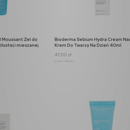
a
Rue Broca Theoreme Pour
Xerjoff Erba Pura Woda
Homme Woda
Perfumowana 50ml
perfumowana 90ml
120,00 zł
464,00 zł
do koszyka
do koszyka
koszyka
do koszyka
 Moussant Żel do
Bioderma Sebium Hydra Cream Naw
tłustej i mieszanej
Krem Do Twarzy Na Dzień 40ml
47,00 zł
( 1 ml = 1,18 zł )