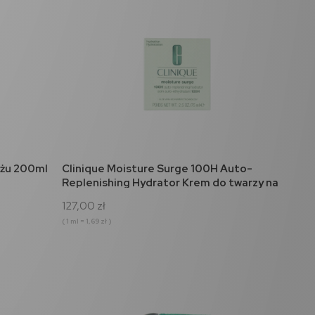
do koszyka
ażu 200ml
Clinique Moisture Surge 100H Auto-
Replenishing Hydrator Krem do twarzy na
dzień 75ml
127,00 zł
( 1 ml = 1,69 zł )