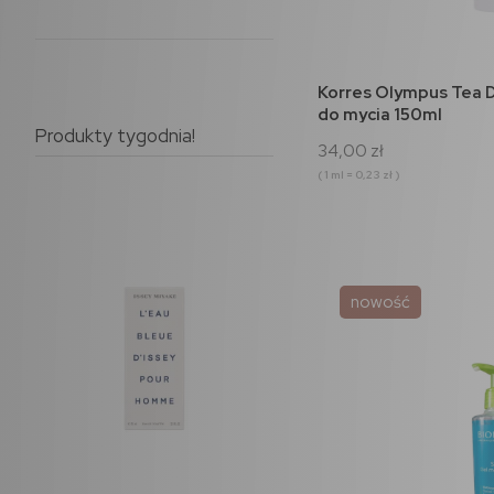
do 
Korres Olympus Tea D
do mycia 150ml
Produkty tygodnia!
34,00 zł
( 1 ml = 0,23 zł )
nowość