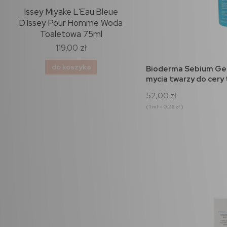
nic
Issey Miyake L'Eau Bleue
Rochas Moustache Wod
ml
D'Issey Pour Homme Woda
perfumowana 75ml
Toaletowa 75ml
119,00 zł
102,00 zł
do koszyka
do koszyka
do 
Bioderma Sebium Gel
mycia twarzy do cery 
200ml
52,00 zł
( 1 ml = 0,26 zł )