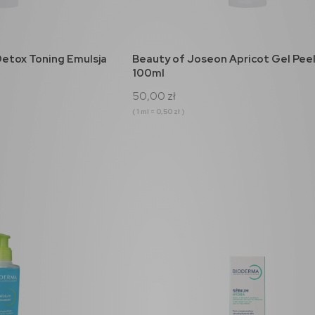
koszyka
do koszyka
etox Toning Emulsja
Beauty of Joseon Apricot Gel Pee
100ml
50,00 zł
( 1 ml = 0,50 zł )