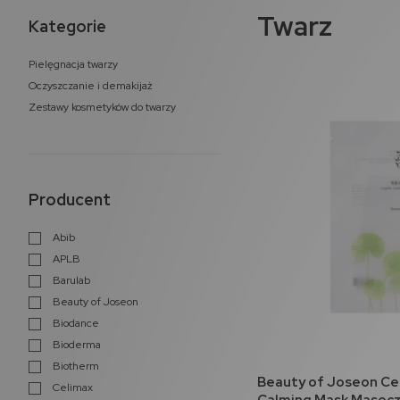
Twarz
Kategorie
Pielęgnacja twarzy
Oczyszczanie i demakijaż
Zestawy kosmetyków do twarzy
Producent
Abib
APLB
Barulab
Beauty of Joseon
Biodance
Bioderma
Biotherm
do 
Beauty of Joseon Cen
Celimax
Calming Mask Masecz