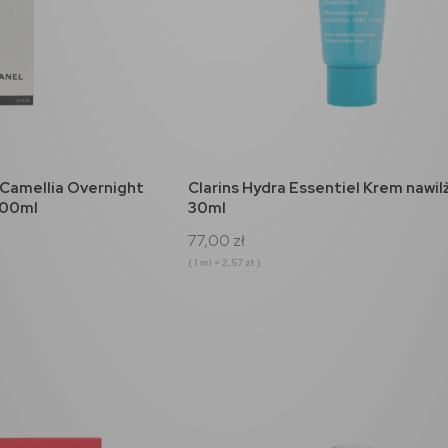
koszyka
do koszyka
Camellia Overnight
Clarins Hydra Essentiel Krem nawil
100ml
30ml
77,00 zł
( 1 ml = 2,57 zł )