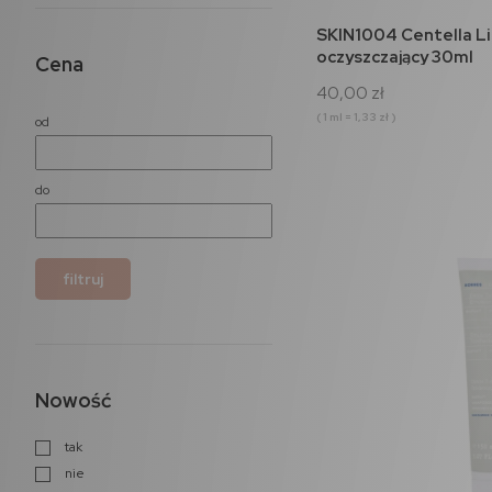
do 
SKIN1004 Centella Li
oczyszczający 30ml
Cena
40,00 zł
( 1 ml = 1,33 zł )
od
do
filtruj
Nowość
tak
nie