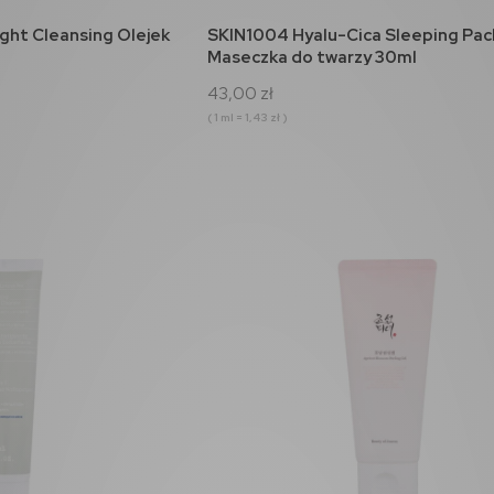
koszyka
do koszyka
ght Cleansing Olejek
SKIN1004 Hyalu-Cica Sleeping Pac
Maseczka do twarzy 30ml
43,00 zł
( 1 ml = 1,43 zł )