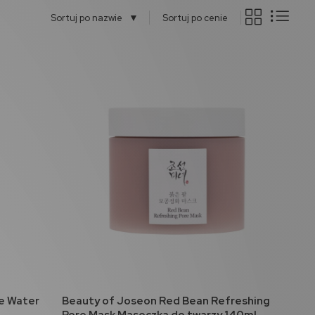
▼
Sortuj po nazwie
Sortuj po cenie
do koszyka
e Water
Beauty of Joseon Red Bean Refreshing
Pore Mask Maseczka do twarzy 140ml