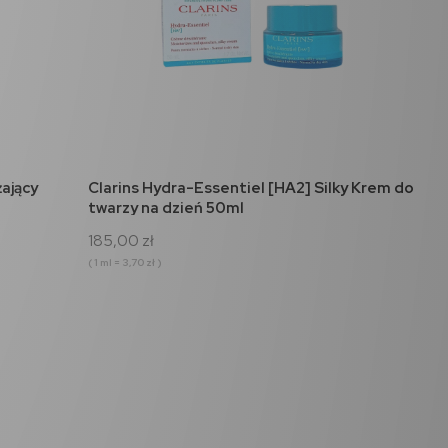
do koszyka
żający
Clarins Hydra-Essentiel [HA2] Silky Krem do
twarzy na dzień 50ml
185,00 zł
( 1 ml = 3,70 zł )