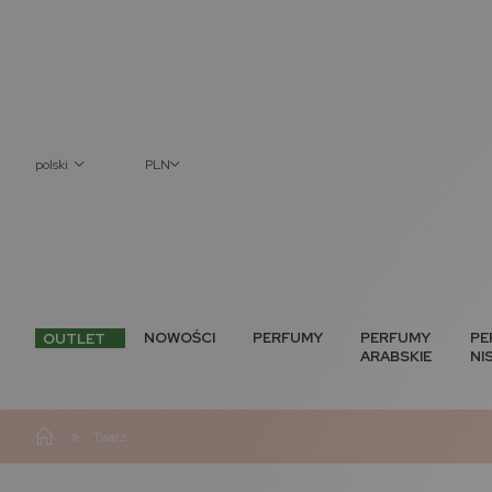
polski
PLN
NOWOŚCI
PERFUMY
PERFUMY
PE
OUTLET
ARABSKIE
NI
»
Twarz