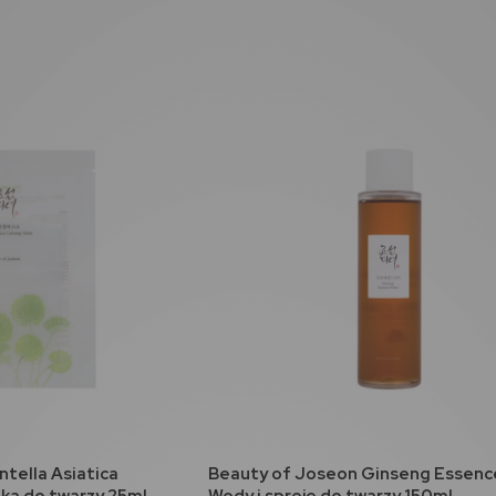
koszyka
do koszyka
tella Asiatica
Beauty of Joseon Ginseng Essenc
ka do twarzy 25ml
Wody i spreje do twarzy 150ml