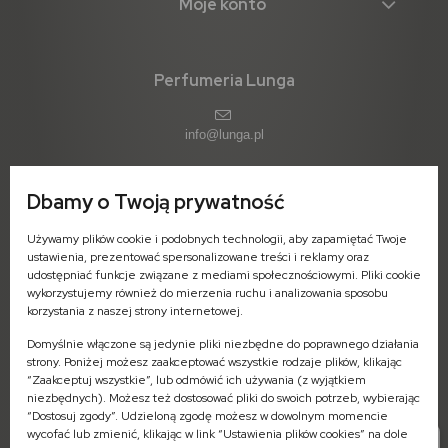
Moje konto
Perfumeria Lunga
info@lunga.pl
Dbamy o Twoją prywatność
ul. 11-go Listopada 1 (parter)
Używamy plików cookie i podobnych technologii, aby zapamiętać Twoje
09-402 Płock
ustawienia, prezentować spersonalizowane treści i reklamy oraz
woj. mazowieckie
udostępniać funkcje związane z mediami społecznościowymi. Pliki cookie
wykorzystujemy również do mierzenia ruchu i analizowania sposobu
Pn-Pt: 7:00 - 16:00
korzystania z naszej strony internetowej.
Domyślnie włączone są jedynie pliki niezbędne do poprawnego działania
strony. Poniżej możesz zaakceptować wszystkie rodzaje plików, klikając
“Zaakceptuj wszystkie”, lub odmówić ich używania (z wyjątkiem
niezbędnych). Możesz też dostosować pliki do swoich potrzeb, wybierając
Zamówienia - odbiór stacjonarny
“Dostosuj zgody”. Udzieloną zgodę możesz w dowolnym momencie
504-573-745 (Pn-Pt: 8:00-16:00)
wycofać lub zmienić, klikając w link “Ustawienia plików cookies” na dole