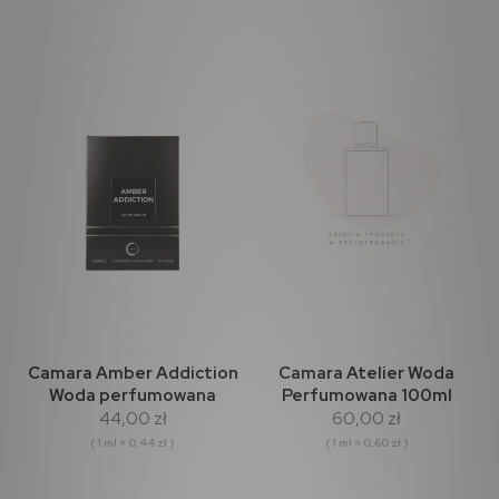
Camara Amber Addiction
Camara Atelier Woda
Woda perfumowana
Perfumowana 100ml
44,00 zł
60,00 zł
100ml
( 1 ml = 0,44 zł )
( 1 ml = 0,60 zł )