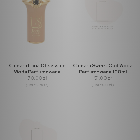
Camara Lana Obsession
Camara Sweet Oud Woda
Woda Perfumowana
Perfumowana 100ml
70,00 zł
51,00 zł
100ml
( 1 ml = 0,70 zł )
( 1 ml = 0,51 zł )