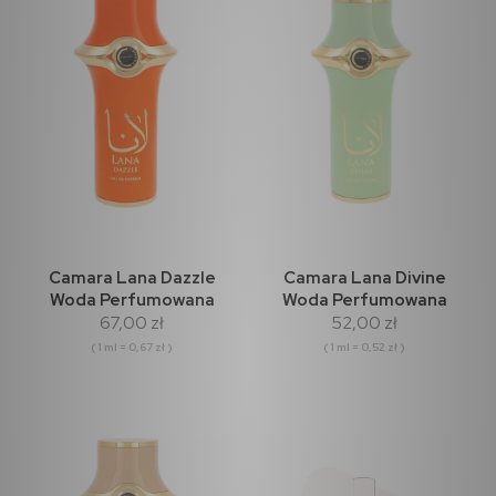
Camara Lana Dazzle
Camara Lana Divine
Woda Perfumowana
Woda Perfumowana
67,00 zł
52,00 zł
100ml
100ml
( 1 ml = 0,67 zł )
( 1 ml = 0,52 zł )