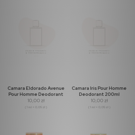
Camara Eldorado Avenue
Camara Iris Pour Homme
Pour Homme Deodorant
Deodorant 200ml
10,00 zł
10,00 zł
200ml
( 1 ml = 0,05 zł )
( 1 ml = 0,05 zł )