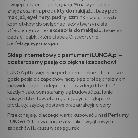
Twojej codziennej pielęgnacji. W naszym sklepie
znajdziesz m.in.
produkty do makijażu
,
bazy pod
makijaż
,
eyelinery
,
pudry
,
szminki
i wiele innych
kosmetyków do pielęgnacji skóry twarzy i ciała.
Oferujemy również
akcesoria do makijażu
, takie jak
pędzle i gąbki, które ułatwią Ci stworzenie
perfekcyjnego makijażu.
Sklep internetowy z perfumami LUNGA.pl –
dostarczamy pasję do piękna i zapachów!
LUNGA.pl to więcej niż perfumeria online – to miejsce,
gdzie pasja do zapachów łączy się z profesjonalizmem i
indywidualnym podejściem do każdego Klienta. Z
każdym zakupem staramy się budować zaufanie
naszych Klientów, oferując im jedynie najlepsze
produkty, szybką dostawę oraz atrakcyjne ceny.
Przekonaj się, dlaczego warto kupować u nas!
Perfumy
LUNGA.pl
to gwarancja satysfakcji, wyjątkowych
zapachów i luksusu w zasięgu ręki.