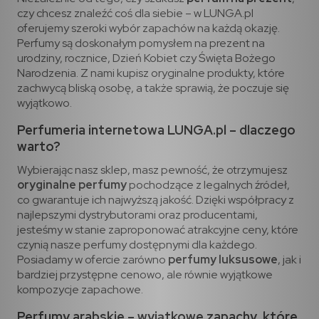
czy chcesz znaleźć coś dla siebie – w LUNGA.pl
oferujemy szeroki wybór zapachów na każdą okazję.
Perfumy są doskonałym pomysłem na prezent na
urodziny, rocznice, Dzień Kobiet czy Święta Bożego
Narodzenia. Z nami kupisz oryginalne produkty, które
zachwycą bliską osobę, a także sprawią, że poczuje się
wyjątkowo.
Perfumeria internetowa LUNGA.pl – dlaczego
warto?
Wybierając nasz sklep, masz pewność, że otrzymujesz
oryginalne perfumy
pochodzące z legalnych źródeł,
co gwarantuje ich najwyższą jakość. Dzięki współpracy z
najlepszymi dystrybutorami oraz producentami,
jesteśmy w stanie zaproponować atrakcyjne ceny, które
czynią nasze perfumy dostępnymi dla każdego.
Posiadamy w ofercie zarówno
perfumy luksusowe
, jak i
bardziej przystępne cenowo, ale równie wyjątkowe
kompozycje zapachowe.
Perfumy arabskie – wyjątkowe zapachy, które