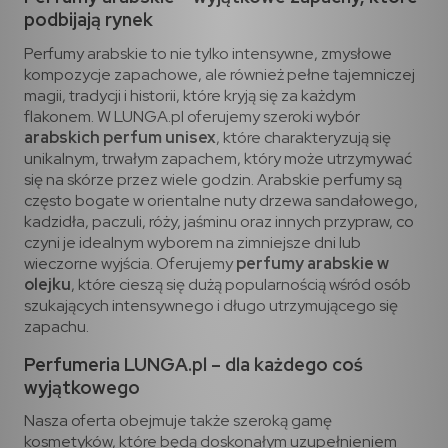
podbijają rynek
Perfumy arabskie to nie tylko intensywne, zmysłowe
kompozycje zapachowe, ale również pełne tajemniczej
magii, tradycji i historii, które kryją się za każdym
flakonem. W LUNGA.pl oferujemy szeroki wybór
arabskich perfum unisex
, które charakteryzują się
unikalnym, trwałym zapachem, który może utrzymywać
się na skórze przez wiele godzin. Arabskie perfumy są
często bogate w orientalne nuty drzewa sandałowego,
kadzidła, paczuli, róży, jaśminu oraz innych przypraw, co
czyni je idealnym wyborem na zimniejsze dni lub
wieczorne wyjścia. Oferujemy
perfumy arabskie w
olejku
, które cieszą się dużą popularnością wśród osób
szukających intensywnego i długo utrzymującego się
zapachu.
Perfumeria LUNGA.pl – dla każdego coś
wyjątkowego
Nasza oferta obejmuje także szeroką gamę
kosmetyków, które będą doskonałym uzupełnieniem