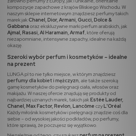
zarówno perfumy z Europy, jak i unikalne, orientalne
kompozycje zapachowe z krajów Bliskiego Wschodu. W
naszym sklepie internetowym znajdziesz perfumy takich
marek jak
Chanel
,
Dior
,
Armani
,
Gucci
,
Dolce &
Gabbana
oraz ekskluzywne marki perfum arabskich, jak
Ajmal
,
Rasasi
,
Al Haramain
,
Armaf
, które oferują
niezapomniane, intensywne zapachy, idealne na każdą
okazję.
Szeroki wybór perfum i kosmetyków – idealne
na prezent
LUNGA.pl to nie tylko miejsce, w którym znajdziesz
perfumy dla kobiet i mężczyzn
, ale także szeroką
gamę kosmetyków do pielęgnacji ciała, włosów oraz
makijażu. W naszej ofercie znajdują się produkty od
najbardziej uznanych marek, takich jak
Estée Lauder
,
Chanel
,
Max Factor
,
Revlon
,
Lancôme
czy
L'Oréal
.
Każdy miłośnik kosmetyków i pielęgnacji znajdzie coś dla
siebie – od wysokiej jakości podkładów, po perfumy,
które sprawią, że poczujesz się wyjątkowo.
Niezależnie od tego, czy szukasz
perfum na prezent
,