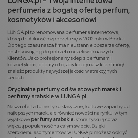
LUNGA.pl – Twoja internetowa
perfumeria z bogatą ofertą perfum,
kosmetyków i akcesoriów!
LUNGA.pl to renomowana perfumeria internetowa,
której działalność rozpoczęła się w 2012 roku w Płocku.
Od tego czasu nasza firma nieustannie poszerza ofertę,
dostosowując ją do potrzeb i oczekiwań naszych
Klientów. Jako profesjonalny sklep z perfumami i
kosmetykami, dbamy o to, aby każdy nasz klient mógł
znaleźć produkty najwyższej jakości w atrakcyjnych
cenach.
Oryginalne perfumy od światowych marek i
perfumy arabskie
w LUNGA.pl
Nasza oferta to nie tylko klasyczne, kultowe zapachy od
najlepszych marek, ale również nowości na rynku, w tym
wyjątkowe
perfumy arabskie
, które zyskują coraz
większą popularność na całym świecie. Dzięki
szerokiemu asortymentowi w LUNGA.pl możesz odkryć