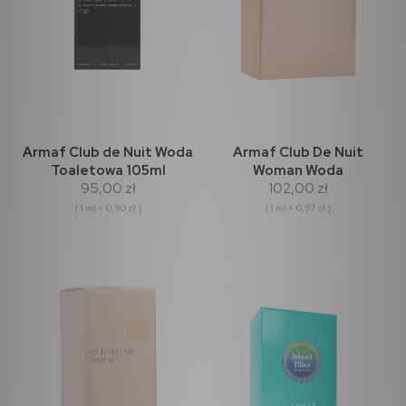
Armaf Club de Nuit Woda
Armaf Club De Nuit
Toaletowa 105ml
Woman Woda
95,00 zł
102,00 zł
Perfumowana 105ml
( 1 ml = 0,90 zł )
( 1 ml = 0,97 zł )