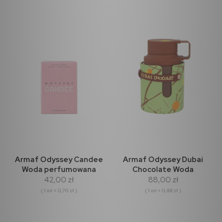
Armaf Odyssey Candee
Armaf Odyssey Dubai
Woda perfumowana
Chocolate Woda
42,00 zł
88,00 zł
60ml
Perfumowana 100ml
( 1 ml = 0,70 zł )
( 1 ml = 0,88 zł )