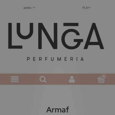
polski
PLN
Armaf