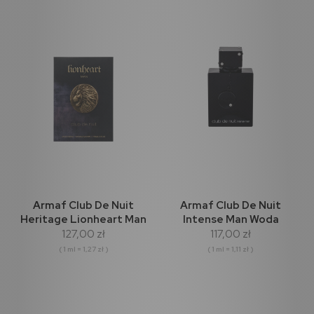
Armaf Club De Nuit
Armaf Club De Nuit
Heritage Lionheart Man
Intense Man Woda
127,00 zł
117,00 zł
Woda perfumowana
Toaletowa 105ml
100ml
( 1 ml = 1,27 zł )
( 1 ml = 1,11 zł )