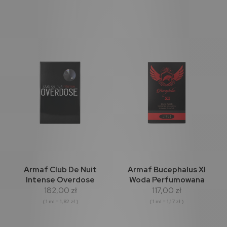
Armaf Club De Nuit
Armaf Bucephalus XI
Intense Overdose
Woda Perfumowana
182,00 zł
117,00 zł
Extrait Parfum 100ml
100ml
( 1 ml = 1,82 zł )
( 1 ml = 1,17 zł )