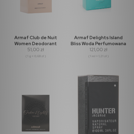
Armaf Club de Nuit
Armaf Delights Island
Women Deodorant
Bliss Woda Perfumowana
51,00 zł
121,00 zł
Sztyft 75g
100ml
( 1 g = 0,68 zł )
( 1 ml = 1,21 zł )