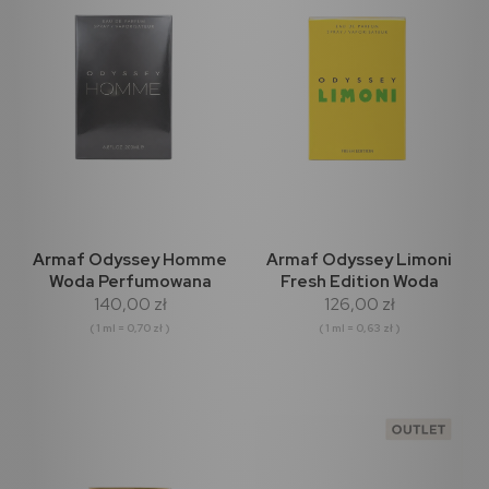
Armaf Odyssey Homme
Armaf Odyssey Limoni
Woda Perfumowana
Fresh Edition Woda
140,00 zł
126,00 zł
200ml
perfumowana 200ml
( 1 ml = 0,70 zł )
( 1 ml = 0,63 zł )