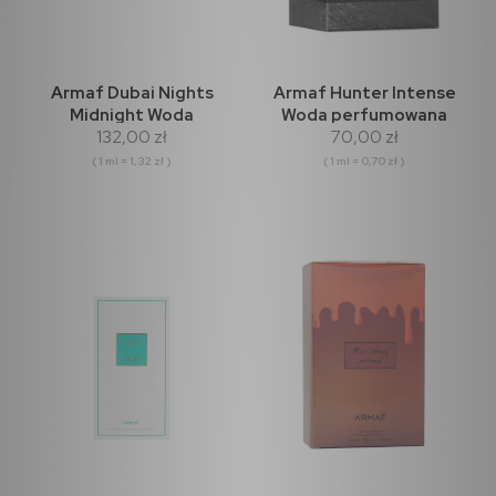
Armaf Dubai Nights
Armaf Hunter Intense
Midnight Woda
Woda perfumowana
132,00 zł
70,00 zł
perfumowana 100ml
100ml
( 1 ml = 1,32 zł )
( 1 ml = 0,70 zł )