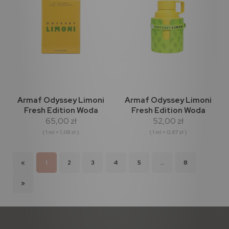
Armaf Odyssey Limoni
Armaf Odyssey Limoni
Fresh Edition Woda
Fresh Edition Woda
65,00 zł
52,00 zł
perfumowana 60ml
perfumowana 60ml
(outlet)
( 1 ml = 1,08 zł )
( 1 ml = 0,87 zł )
«
1
2
3
4
5
...
8
»