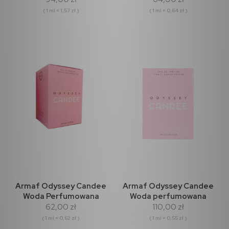
( 1 ml = 1,57 zł )
( 1 ml = 0,64 zł )
Armaf Odyssey Candee
Armaf Odyssey Candee
Woda Perfumowana
Woda perfumowana
62,00 zł
110,00 zł
100ml
200ml
( 1 ml = 0,62 zł )
( 1 ml = 0,55 zł )