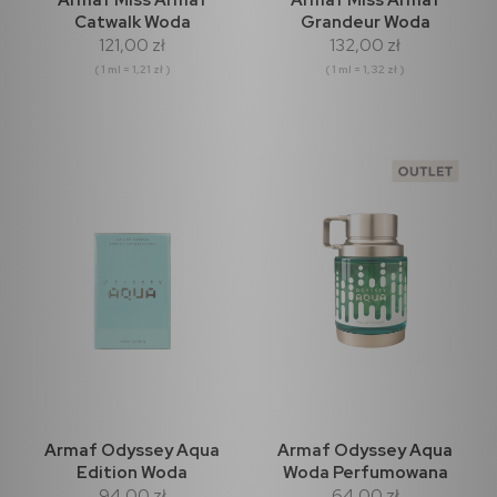
Catwalk Woda
Grandeur Woda
121,00 zł
132,00 zł
perfumowana 100ml
perfumowana 100ml
( 1 ml = 1,21 zł )
( 1 ml = 1,32 zł )
Armaf Odyssey Aqua
Armaf Odyssey Aqua
Edition Woda
Woda Perfumowana
94,00 zł
64,00 zł
perfumowana 60ml
100ml (outlet)