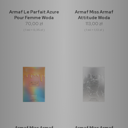
Armaf Le Parfait Azure
Armaf Miss Armaf
Pour Femme Woda
Attitude Woda
70,00 zł
113,00 zł
perfumowana 200ml
Perfumowana 100ml
( 1 ml = 0,35 zł )
( 1 ml = 1,13 zł )
Armaf Miss Armaf
Armaf Miss Armaf