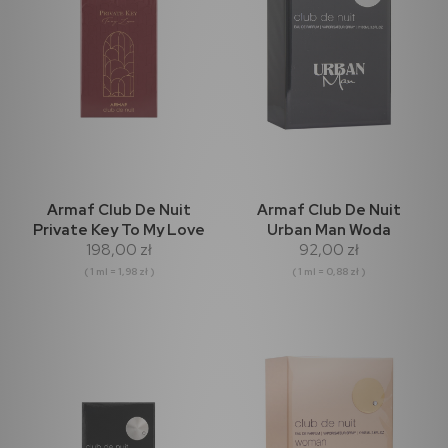
Armaf Club De Nuit
Armaf Club De Nuit
Private Key To My Love
Urban Man Woda
198,00 zł
92,00 zł
Extrait de Parfum 100ml
Perfumowana 105ml
( 1 ml = 1,98 zł )
( 1 ml = 0,88 zł )