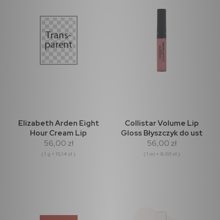
Elizabeth Arden Eight
Collistar Volume Lip
Hour Cream Lip
Gloss Błyszczyk do ust
56,00 zł
56,00 zł
Protectant Stick SPF15
7ml - 140 Morning Light
Balsam do ust 3.7g
( 1 g = 15,14 zł )
( 1 ml = 8,00 zł )