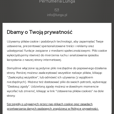
Perfumeria Lunga
info@lunga.pl
Dbamy o Twoją prywatność
ul. 11-go Listopada 1 (parter)
Używamy plików cookie i podobnych technologii, aby zapamiętać Twoje
09-402 Płock
ustawienia, prezentować spersonalizowane treści i reklamy oraz
woj. mazowieckie
udostępniać funkcje związane z mediami społecznościowymi. Pliki cookie
wykorzystujemy również do mierzenia ruchu i analizowania sposobu
Pn-Pt: 7:00 - 16:00
korzystania z naszej strony internetowej.
Domyślnie włączone są jedynie pliki niezbędne do poprawnego działania
strony. Poniżej możesz zaakceptować wszystkie rodzaje plików, klikając
“Zaakceptuj wszystkie”, lub odmówić ich używania (z wyjątkiem
niezbędnych). Możesz też dostosować pliki do swoich potrzeb, wybierając
Zamówienia - odbiór stacjonarny
“Dostosuj zgody”. Udzieloną zgodę możesz w dowolnym momencie
504-573-745 (Pn-Pt: 8:00-16:00)
wycofać lub zmienić, klikając w link “Ustawienia plików cookies” na dole
strony.
Biuro obsługi klienta
572-658-215 (Pn-Pt: 8:00-16:00)
Szczegóły o używanych przez nas plikach cookie oraz zasadach
przetwarzania danych osobowych znajdziesz w Polityce prywatności.