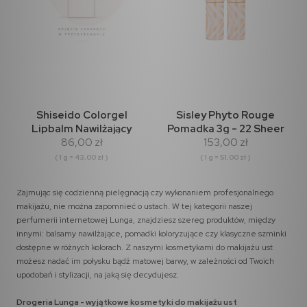
Shiseido Colorgel
Sisley Phyto Rouge
Lipbalm Nawilżający
Pomadka 3g - 22 Sheer
86,00 zł
153,00 zł
Balsam do ust 2g - 111
Raspberry
Bamboo
( 1 g = 43,00 zł )
( 1 g = 51,00 zł )
Zajmując się codzienną pielęgnacją czy wykonaniem profesjonalnego
makijażu, nie można zapomnieć o ustach. W tej kategorii naszej
perfumerii internetowej Lunga, znajdziesz szereg produktów, między
innymi: balsamy nawilżające, pomadki koloryzujące czy klasyczne szminki
dostępne w różnych kolorach. Z naszymi kosmetykami do makijażu ust
możesz nadać im połysku bądź matowej barwy, w zależności od Twoich
upodobań i stylizacji, na jaką się decydujesz.
Drogeria Lunga - wyjątkowe kosmetyki do makijażu ust