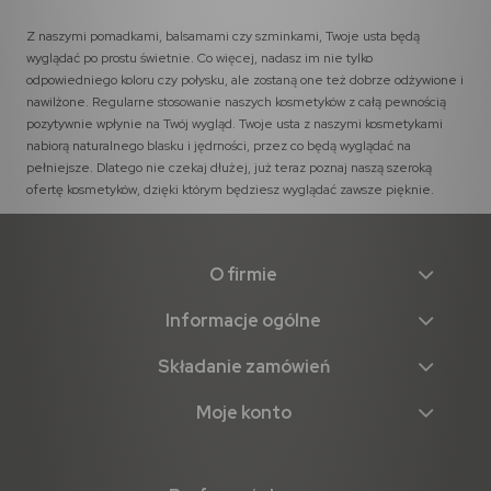
Z naszymi pomadkami, balsamami czy szminkami, Twoje usta będą
wyglądać po prostu świetnie. Co więcej, nadasz im nie tylko
odpowiedniego koloru czy połysku, ale zostaną one też dobrze odżywione i
nawilżone. Regularne stosowanie naszych kosmetyków z całą pewnością
pozytywnie wpłynie na Twój wygląd. Twoje usta z naszymi kosmetykami
nabiorą naturalnego blasku i jędrności, przez co będą wyglądać na
pełniejsze. Dlatego nie czekaj dłużej, już teraz poznaj naszą szeroką
ofertę kosmetyków, dzięki którym będziesz wyglądać zawsze pięknie.
O firmie
Informacje ogólne
Składanie zamówień
Moje konto