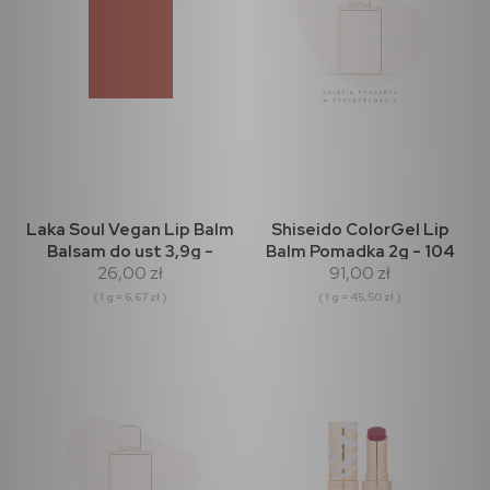
Laka Soul Vegan Lip Balm
Shiseido ColorGel Lip
Balsam do ust 3,9g -
Balm Pomadka 2g - 104
26,00 zł
91,00 zł
Rossy
Hibiscus
( 1 g = 6,67 zł )
( 1 g = 45,50 zł )