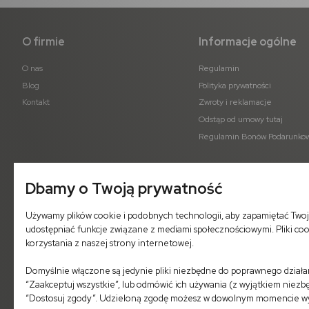
O firmie
Informacje ogólne
O nas
Regulamin
Blog
Polityka prywatności
Kontakt
Zwroty i reklamacje
Odstąp od umowy tutaj
Regulamin Bonów Podarunko
Dbamy o Twoją prywatność
Używamy plików cookie i podobnych technologii, aby zapamiętać Twoj
udostępniać funkcje związane z mediami społecznościowymi. Pliki co
korzystania z naszej strony internetowej.
Domyślnie włączone są jedynie pliki niezbędne do poprawnego działani
“Zaakceptuj wszystkie”, lub odmówić ich używania (z wyjątkiem niezbę
“Dostosuj zgody”. Udzieloną zgodę możesz w dowolnym momencie wycof