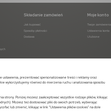
Składanie zamówień
Moje konto
Jak kupować
Twoje zamówieni
Sposoby płatności
Ustawienia konta
Dostawa
Ulubione
wych
e ustawienia, prezentować spersonalizowane treści i reklamy oraz
okie wykorzystujemy również do mierzenia ruchu i analizowania sposobu
a strony. Poniżej możesz zaakceptować wszystkie rodzaje plików, klikając
dnych). Możesz też dostosować pliki do swoich potrzeb, wybierając
ać lub zmienić, klikając w link “Ustawienia plików cookies” na dole