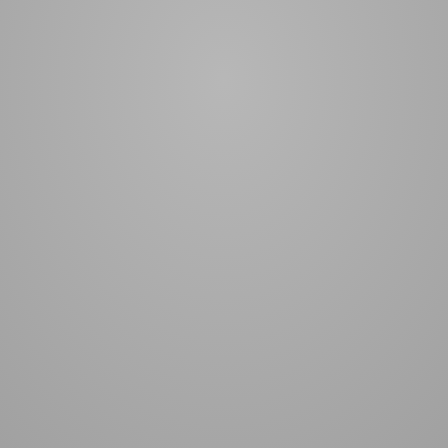
a
Rue Broca Theoreme Pour
Xerjoff Erba Pura Woda
Homme Woda
Perfumowana 50ml
perfumowana 90ml
120,00 zł
464,00 zł
do koszyka
do koszyka