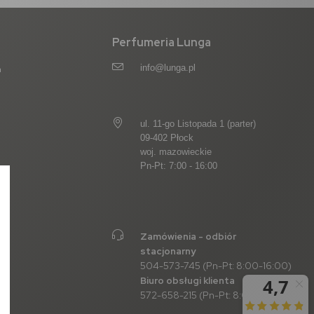
Perfumeria Lunga
info@lunga.pl
a
ul. 11-go Listopada 1 (parter)
09-402 Płock
woj. mazowieckie
Pn-Pt: 7:00 - 16:00
Zamówienia - odbiór
stacjonarny
504-573-745 (Pn-Pt: 8:00-16:00)
Biuro obsługi klienta
572-658-215 (Pn-Pt: 8:00-16:00)