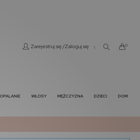
0
Zarejestruj się /
Zaloguj się
|
OPALANIE
WŁOSY
MĘŻCZYZNA
DZIECI
DOM