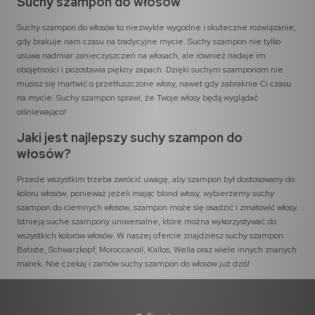
Suchy szampon do włosów
Suchy szampon do włosów to niezwykle wygodne i skuteczne rozwiązanie,
gdy brakuje nam czasu na tradycyjne mycie. Suchy szampon nie tylko
usuwa nadmiar zanieczyszczeń na włosach, ale również nadaje im
obojętności i pozostawia piękny zapach. Dzięki suchym szamponom nie
musisz się martwić o przetłuszczone włosy, nawet gdy zabraknie Ci czasu
na mycie. Suchy szampon sprawi, że Twoje włosy będą wyglądać
olśniewająco!
Jaki jest najlepszy suchy szampon do
włosów?
Przede wszystkim trzeba zwrócić uwagę, aby szampon był dostosowany do
koloru włosów, ponieważ jeżeli mając blond włosy, wybierzemy suchy
szampon do ciemnych włosów, szampon może się osadzić i zmatowić włosy.
Istnieją suche szampony uniwersalne, które można wykorzystywać do
wszystkich kolorów włosów. W naszej ofercie znajdziesz suchy szampon
Batiste, Schwarzkopf, Moroccanoil, Kallos, Wella oraz wiele innych znanych
marek. Nie czekaj i zamów suchy szampon do włosów już dziś!