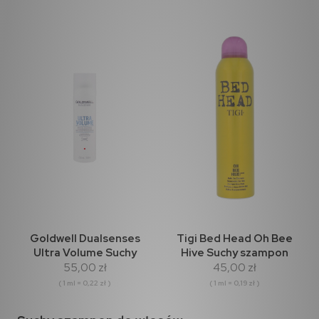
Goldwell Dualsenses
Tigi Bed Head Oh Bee
Ultra Volume Suchy
Hive Suchy szampon
55,00 zł
45,00 zł
szampon 250ml
238ml
( 1 ml = 0,22 zł )
( 1 ml = 0,19 zł )