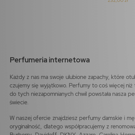
232,00 zł
Perfumeria internetowa
Każdy z nas ma swoje ulubione zapachy, które otu
czujemy się wyjątkowo. Perfumy to coś więcej niż
do tych niezapomnianych chwil powstała nasza per
świecie.
W naszej ofercie znajdziesz perfumy damskie i mę
oryginalność, dlatego współpracujemy z renomowan
Burberry, Davidoff, DKNY, Azzaro, Carolina Herre