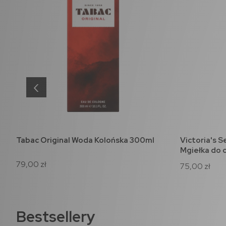
‹
Tabac Original Woda Kolońska 300ml
Victoria's 
do koszyka
Mgiełka do 
79,00 zł
75,00 zł
Bestsellery