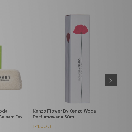
›
Woda
Kenzo Flower By Kenzo Woda
F
do koszyka
 Balsam Do
Perfumowana 50ml
I
174,00 zł
1