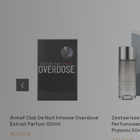
‹
Armaf Club De Nuit Intense Overdose
Zestaw Isse
do koszyka
Extrait Parfum 100ml
Perfumowana
Prysznic 50
182,00 zł