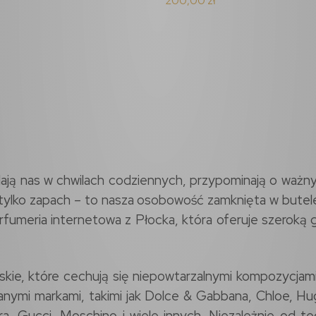
200,00 zł
lają nas w chwilach codziennych, przypominają o ważn
 tylko zapach – to nasza osobowość zamknięta w butele
fumeria internetowa z Płocka, która oferuje szeroką
skie, które cechują się niepowtarzalnymi kompozycjam
ymi markami, takimi jak Dolce & Gabbana, Chloe, Hugo 
ra, Gucci, Moschino i wiele innych. Niezależnie od te