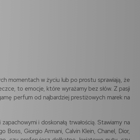
ych momentach w życiu lub po prostu sprawiają, że
czce, to emocje, które wyrażamy bez słów. Z pasji
 gamę perfum od najbardziej prestiżowych marek na
i zapachowymi i doskonałą trwałością. Stawiamy na
Boss, Giorgio Armani, Calvin Klein, Chanel, Dior,
go, czy preferujesz delikatne, kwiatowe nuty, czy