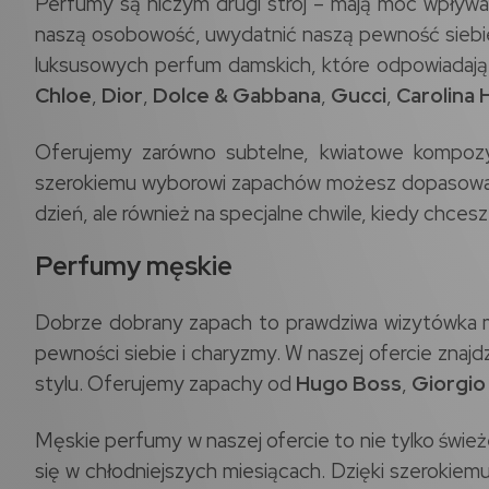
Perfumy są niczym drugi strój – mają moc wpływa
naszą osobowość, uwydatnić naszą pewność siebie 
luksusowych perfum damskich, które odpowiadają 
Chloe
,
Dior
,
Dolce & Gabbana
,
Gucci
,
Carolina 
Oferujemy zarówno subtelne, kwiatowe kompozycj
szerokiemu wyborowi zapachów możesz dopasować p
dzień, ale również na specjalne chwile, kiedy chces
Perfumy męskie
Dobrze dobrany zapach to prawdziwa wizytówka m
pewności siebie i charyzmy. W naszej ofercie znaj
stylu. Oferujemy zapachy od
Hugo Boss
,
Giorgio
Męskie perfumy w naszej ofercie to nie tylko świeże
się w chłodniejszych miesiącach. Dzięki szerokie