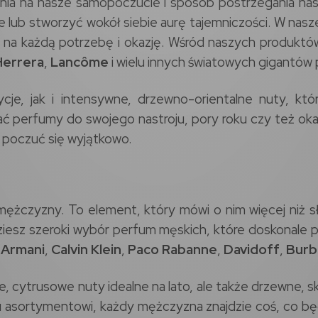
nia na nasze samopoczucie i sposób postrzegania nas 
lub stworzyć wokół siebie aurę tajemniczości. W nasze
na każdą potrzebę i okazję. Wśród naszych produktów
Herrera
,
Lancôme
i wielu innych światowych gigantów
e, jak i intensywne, drzewno-orientalne nuty, któ
erfumy do swojego nastroju, pory roku czy też okaz
z poczuć się wyjątkowo.
ężczyzny. To element, który mówi o nim więcej niż
dziesz szeroki wybór perfum męskich, które doskonale
 Armani
,
Calvin Klein
,
Paco Rabanne
,
Davidoff
,
Burb
, cytrusowe nuty idealne na lato, ale także drzewne, s
mu asortymentowi, każdy mężczyzna znajdzie coś, co bę