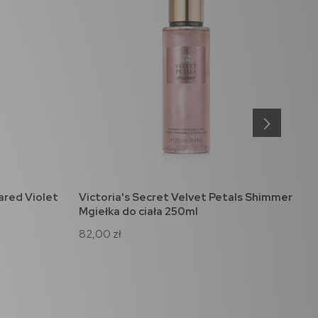
›
ared Violet
Victoria's Secret Velvet Petals Shimmer
V
do koszyka
Mgiełka do ciała 250ml
d
82,00 zł
6