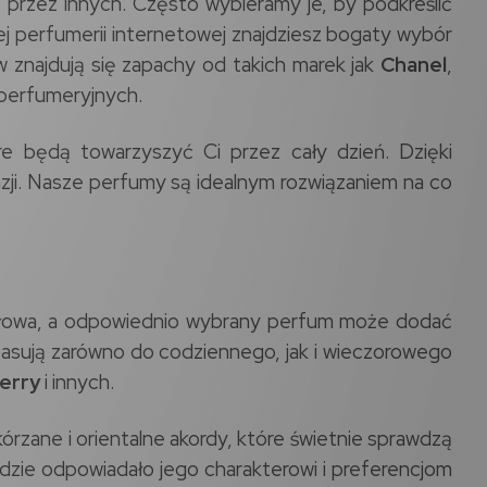
przez innych. Często wybieramy je, by podkreślić
j perfumerii internetowej znajdziesz bogaty wybór
 znajdują się zapachy od takich marek jak
Chanel
,
 perfumeryjnych.
re będą towarzyszyć Ci przez cały dzień. Dzięki
ji. Nasze perfumy są idealnym rozwiązaniem na co
 słowa, a odpowiednio wybrany perfum może dodać
 pasują zarówno do codziennego, jak i wieczorowego
erry
i innych.
kórzane i orientalne akordy, które świetnie sprawdzą
dzie odpowiadało jego charakterowi i preferencjom