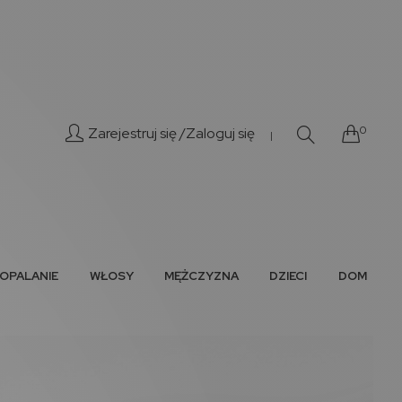
0
Zarejestruj się /
Zaloguj się
|
OPALANIE
WŁOSY
MĘŻCZYZNA
DZIECI
DOM