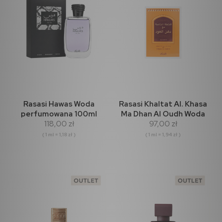
Rasasi Hawas Woda
Rasasi Khaltat Al. Khasa
perfumowana 100ml
Ma Dhan Al Oudh Woda
118,00 zł
97,00 zł
perfumowana 50ml
( 1 ml = 1,18 zł )
( 1 ml = 1,94 zł )