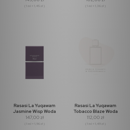
( 1 ml = 1,45 zł )
( 1 ml = 1,36 zł )
Rasasi La Yuqawam
Rasasi La Yuqawam
Jasmine Wisp Woda
Tobacco Blaze Woda
147,00 zł
112,00 zł
Perfumowana 75ml
perfumowana 75ml
( 1 ml = 1,96 zł )
( 1 ml = 1,49 zł )