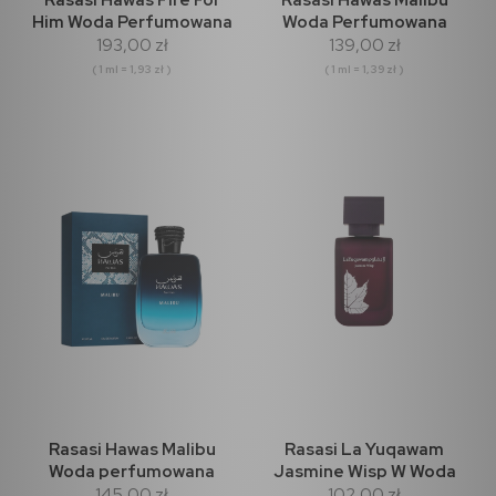
Him Woda Perfumowana
Woda Perfumowana
193,00 zł
139,00 zł
100ml
100ml
( 1 ml = 1,93 zł )
( 1 ml = 1,39 zł )
Rasasi Hawas Malibu
Rasasi La Yuqawam
Woda perfumowana
Jasmine Wisp W Woda
145,00 zł
102,00 zł
100ml
perfumowana 75ml