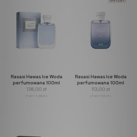
Rasasi Hawas Ice Woda
Rasasi Hawas Ice Woda
perfumowana 100ml
perfumowana 100ml
138,00 zł
113,00 zł
(outlet)
( 1 ml = 1,38 zł )
( 1 ml = 1,13 zł )