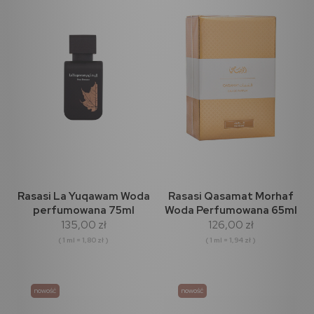
Rasasi La Yuqawam Woda
Rasasi Qasamat Morhaf
perfumowana 75ml
Woda Perfumowana 65ml
135,00 zł
126,00 zł
( 1 ml = 1,80 zł )
( 1 ml = 1,94 zł )
nowość
nowość