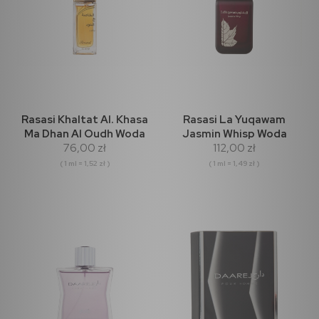
Rasasi Khaltat Al. Khasa
Rasasi La Yuqawam
Ma Dhan Al Oudh Woda
Jasmin Whisp Woda
76,00 zł
112,00 zł
perfumowana 50ml
perfumowana 75ml
(outlet)
(outlet)
( 1 ml = 1,52 zł )
( 1 ml = 1,49 zł )