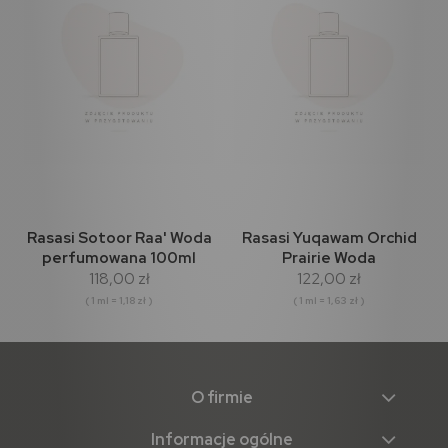
Rasasi Sotoor Raa' Woda
Rasasi Yuqawam Orchid
perfumowana 100ml
Prairie Woda
118,00 zł
122,00 zł
perfumowana 75ml
( 1 ml = 1,18 zł )
( 1 ml = 1,63 zł )
O firmie
Informacje ogólne