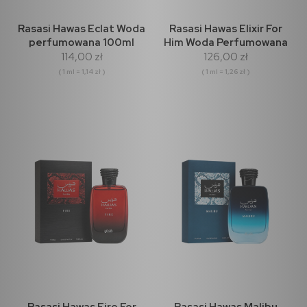
Rasasi Hawas Eclat Woda
Rasasi Hawas Elixir For
perfumowana 100ml
Him Woda Perfumowana
114,00 zł
126,00 zł
100ml
( 1 ml = 1,14 zł )
( 1 ml = 1,26 zł )
Rasasi Hawas Fire For
Rasasi Hawas Malibu