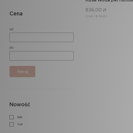
836,00 zł
Cena
( 1 ml = 8,36 zł )
od
do
filtruj
Nowość
tak
nie