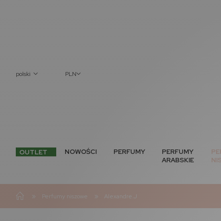
polski
PLN
NOWOŚCI
PERFUMY
PERFUMY
PE
OUTLET
ARABSKIE
NI
»
»
Perfumy niszowe
Alexandre.J