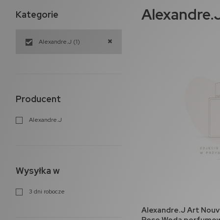
Alexandre.
Kategorie
Alexandre.J
(1)
Producent
Alexandre.J
Wysyłka w
3 dni robocze
do 
Alexandre.J Art Nouv
Rose Woda perfumow