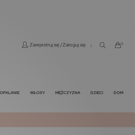
0
Zarejestruj się /
Zaloguj się
|
OPALANIE
WŁOSY
MĘŻCZYZNA
DZIECI
DOM