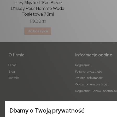
nic
Issey Miyake L'Eau Bleue
Rochas Moustache Wod
ml
D'Issey Pour Homme Woda
perfumowana 75ml
Toaletowa 75ml
119,00 zł
102,00 zł
do koszyka
do koszyka
O firmie
Informacje ogólne
O nas
Regulamin
Blog
Polityka prywatności
Kontakt
Zwroty i reklamacje
Odstąp od umowy tutaj
Regulamin Bonów Podarunko
Dbamy o Twoją prywatność