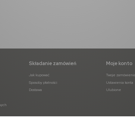
a
Rue Broca Theoreme Pour
Xerjoff Erba Pura Woda
Homme Woda
Perfumowana 50ml
perfumowana 90ml
120,00 zł
464,00 zł
do koszyka
do koszyka
Składanie zamówień
Moje konto
Jak kupować
Twoje zamówieni
Sposoby płatności
Ustawienia konta
Dostawa
Ulubione
wych