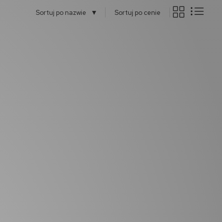
▼
Sortuj po nazwie
Sortuj po cenie