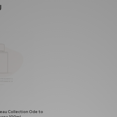
J
koszyka
eau Collection Ode to
ana 100ml