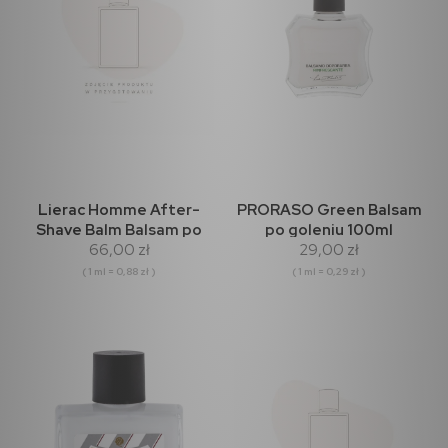
Lierac Homme After-
PRORASO Green Balsam
Shave Balm Balsam po
po goleniu 100ml
66,00 zł
29,00 zł
goleniu 75ml
( 1 ml = 0,88 zł )
( 1 ml = 0,29 zł )