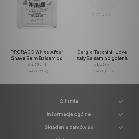
PRORASO White After
Sergio Tacchini I Love
Shave Balm Balsam po
Italy Balsam po goleniu
29,00 zł
21,00 zł
goleniu 100ml
200ml
( 1 ml = 0,29 zł )
( 1 ml = 0,11 zł )
O firmie
Informacje ogólne
Składanie zamówień