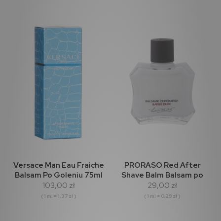
Versace Man Eau Fraiche
PRORASO Red After
Balsam Po Goleniu 75ml
Shave Balm Balsam po
103,00 zł
29,00 zł
goleniu 100ml
( 1 ml = 1,37 zł )
( 1 ml = 0,29 zł )