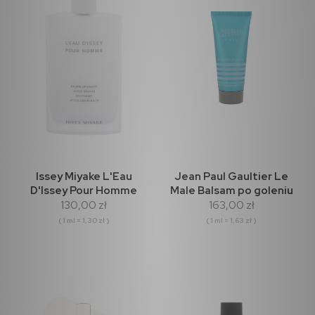
Issey Miyake L'Eau
Jean Paul Gaultier Le
D'Issey Pour Homme
Male Balsam po goleniu
130,00 zł
163,00 zł
Balsam po goleniu 100ml
100ml
( 1 ml = 1,30 zł )
( 1 ml = 1,63 zł )