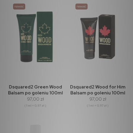
nowość
nowość
Dsquared2 Green Wood
Dsquared2 Wood for Him
Balsam po goleniu 100ml
Balsam po goleniu 100ml
97,00 zł
97,00 zł
( 1 ml = 0,97 zł )
( 1 ml = 0,97 zł )