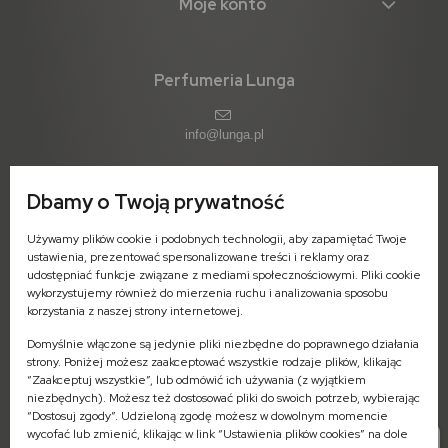
Moje konto
Perfumeria Lunga
info@lunga.pl
Dbamy o Twoją prywatność
ul. 11-go Listopada 1 (parter)
Używamy plików cookie i podobnych technologii, aby zapamiętać Twoje
09-402 Płock
ustawienia, prezentować spersonalizowane treści i reklamy oraz
woj. mazowieckie
udostępniać funkcje związane z mediami społecznościowymi. Pliki cookie
wykorzystujemy również do mierzenia ruchu i analizowania sposobu
Pn-Pt: 7:00 - 16:00
korzystania z naszej strony internetowej.
Domyślnie włączone są jedynie pliki niezbędne do poprawnego działania
strony. Poniżej możesz zaakceptować wszystkie rodzaje plików, klikając
“Zaakceptuj wszystkie”, lub odmówić ich używania (z wyjątkiem
niezbędnych). Możesz też dostosować pliki do swoich potrzeb, wybierając
Zamówienia - odbiór stacjonarny
“Dostosuj zgody”. Udzieloną zgodę możesz w dowolnym momencie
504-573-745 (Pn-Pt: 8:00-16:00)
wycofać lub zmienić, klikając w link “Ustawienia plików cookies” na dole