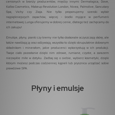
cenionych w branży producentów, między innymi Dermalogica, Dove,
Kallos Cosmetics, Makeup Revolution London, Nivea, Palmolive, Sancutary
Spa, Vichy czy Ziaja. Nie tylko proponujemy szeroki wybór
najpiękniejszych zapachów, więcej - środki myjące w perfumerii
internetowej Lunga oferujemy w dobrej cenie, dlatego też zachęcamy do
ich zakupu!
Emulsje, płyny, pianki czy kremy nie tylko doskonale oczyszczają skórę, ale
także nawilżają ją oraz odżywiają, wszystko to dzięki skrupulatnie dobranym
składnikom i minerałom, jakie producenci wykorzystują w ich produkcji.
Twoje ciało pozostanie dzięki nim zdrowe, rumiane, czyste, a zarazem
niezwykle miłe w dotyku. Zadbaj się o siebie, wybierz kosmetyki, dzięki
którym możesz podczas codziennej kąpieli lub prysznica urządzać sobie
prawdziwe SPA.
Płyny i emulsje