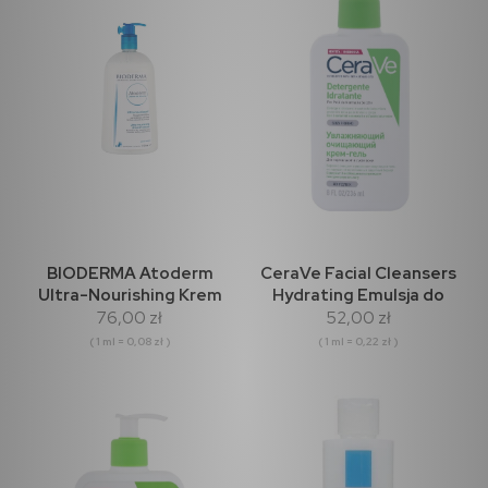
BIODERMA Atoderm
CeraVe Facial Cleansers
Ultra-Nourishing Krem
Hydrating Emulsja do
76,00 zł
52,00 zł
pod prysznic 1000ml
mycia 236ml
( 1 ml = 0,08 zł )
( 1 ml = 0,22 zł )