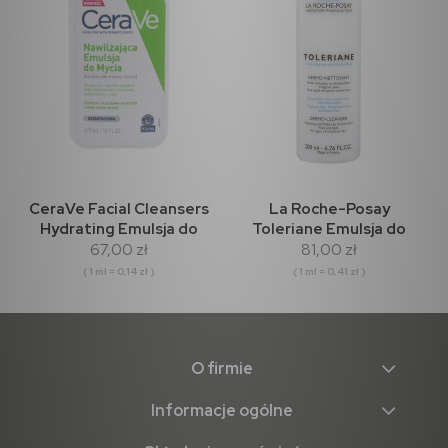
CeraVe Facial Cleansers
La Roche-Posay
Hydrating Emulsja do
Toleriane Emulsja do
67,00 zł
81,00 zł
mycia 473ml
mycia 200ml
( 1 ml = 0,14 zł )
( 1 ml = 0,41 zł )
O firmie
Informacje ogólne