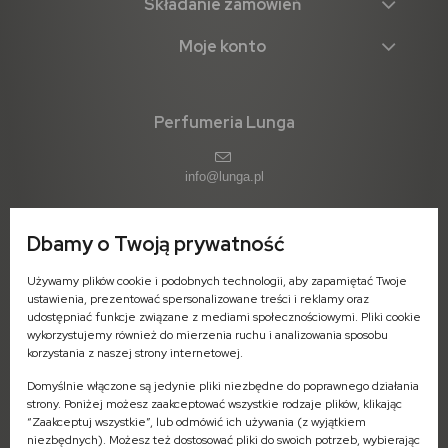
Składanie zamówień
Moje konto
Perfumeria Lunga
info@lunga.pl
Dbamy o Twoją prywatność
ul. 11-go Listopada 1 (parter)
Używamy plików cookie i podobnych technologii, aby zapamiętać Twoje
09-402 Płock
ustawienia, prezentować spersonalizowane treści i reklamy oraz
woj. mazowieckie
udostępniać funkcje związane z mediami społecznościowymi. Pliki cookie
wykorzystujemy również do mierzenia ruchu i analizowania sposobu
Pn-Pt: 7:00 - 16:00
korzystania z naszej strony internetowej.
Domyślnie włączone są jedynie pliki niezbędne do poprawnego działania
strony. Poniżej możesz zaakceptować wszystkie rodzaje plików, klikając
“Zaakceptuj wszystkie”, lub odmówić ich używania (z wyjątkiem
niezbędnych). Możesz też dostosować pliki do swoich potrzeb, wybierając