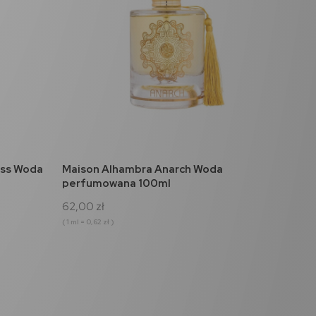
do koszyka
ess Woda
Maison Alhambra Anarch Woda
perfumowana 100ml
62,00 zł
( 1 ml = 0,62 zł )