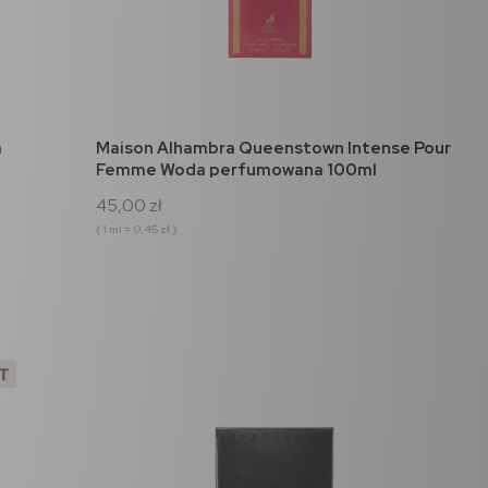
do koszyka
a
Maison Alhambra Queenstown Intense Pour
Femme Woda perfumowana 100ml
45,00 zł
( 1 ml = 0,45 zł )