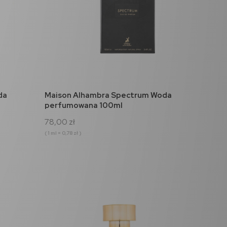
do koszyka
da
Maison Alhambra Spectrum Woda
perfumowana 100ml
78,00 zł
( 1 ml = 0,78 zł )