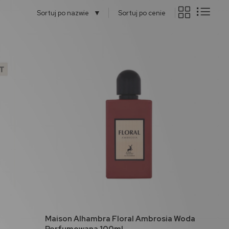
▼
Sortuj po nazwie
Sortuj po cenie
do koszyka
Maison Alhambra Floral Ambrosia Woda
Perfumowana 100ml