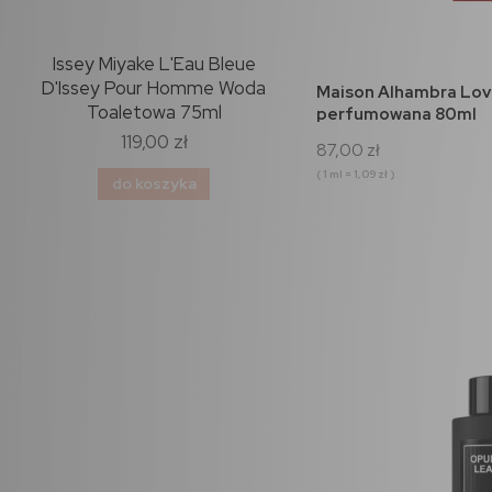
nic
Issey Miyake L'Eau Bleue
Rochas Moustache Wod
ml
D'Issey Pour Homme Woda
perfumowana 75ml
do 
Maison Alhambra Lov
Toaletowa 75ml
perfumowana 80ml
119,00 zł
102,00 zł
87,00 zł
( 1 ml = 1,09 zł )
do koszyka
do koszyka