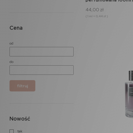
44,00 zł
( 1 ml = 0,44 zł )
Cena
od
do
filtruj
Nowość
tak