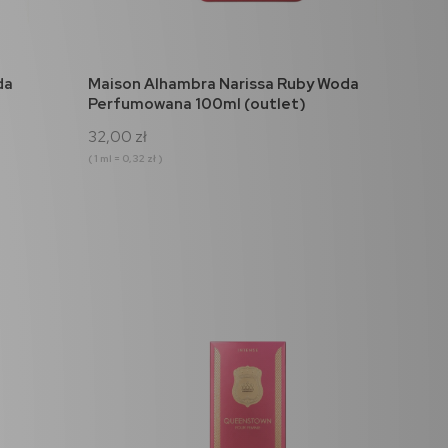
do koszyka
da
Maison Alhambra Narissa Ruby Woda
Perfumowana 100ml (outlet)
32,00 zł
( 1 ml = 0,32 zł )