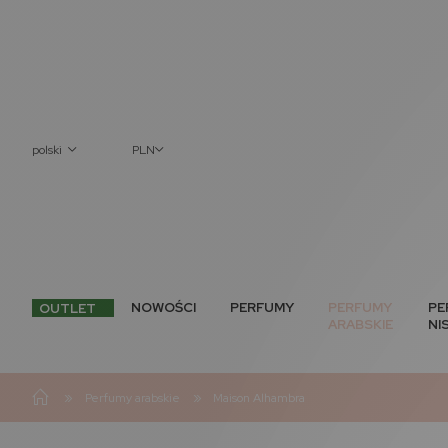
polski
PLN
NOWOŚCI
PERFUMY
PERFUMY
PE
OUTLET
ARABSKIE
NI
»
»
Perfumy arabskie
Maison Alhambra