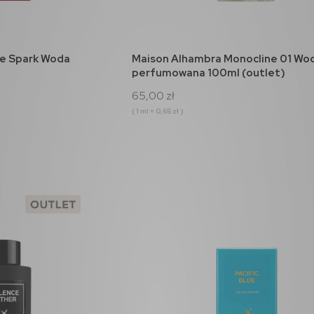
a
Rue Broca Theoreme Pour
Xerjoff Erba Pura Woda
Homme Woda
Perfumowana 50ml
koszyka
do koszyka
e Spark Woda
Maison Alhambra Monocline 01 Wo
perfumowana 90ml
perfumowana 100ml (outlet)
120,00 zł
464,00 zł
65,00 zł
( 1 ml = 0,65 zł )
do koszyka
do koszyka