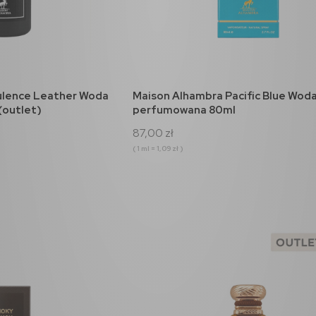
koszyka
do koszyka
ulence Leather Woda
Maison Alhambra Pacific Blue Wod
(outlet)
perfumowana 80ml
87,00 zł
( 1 ml = 1,09 zł )