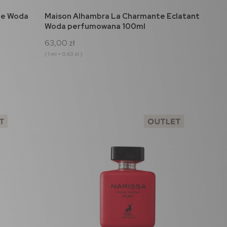
do koszyka
he Woda
Maison Alhambra La Charmante Eclatant
Woda perfumowana 100ml
63,00 zł
( 1 ml = 0,63 zł )