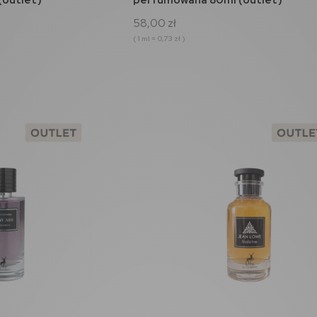
58,00 zł
( 1 ml = 0,73 zł )