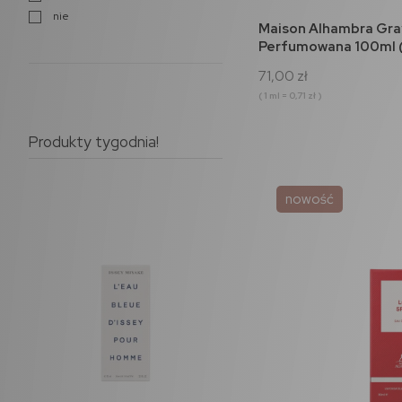
nie
do 
Maison Alhambra Gra
Perfumowana 100ml (
71,00 zł
( 1 ml = 0,71 zł )
Produkty tygodnia!
nowość