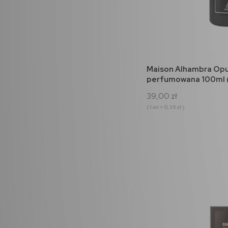
do 
Maison Alhambra Op
perfumowana 100ml 
39,00 zł
( 1 ml = 0,39 zł )