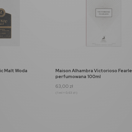
koszyka
do koszyka
ic Malt Woda
Maison Alhambra Victorioso Fearl
perfumowana 100ml
63,00 zł
( 1 ml = 0,63 zł )