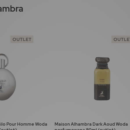
ambra
koszyka
do koszyka
uilo Pour Homme Woda
Maison Alhambra Dark Aoud Woda
(outlet)
perfumowana 80ml (outlet)