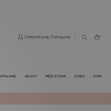
0
Zarejestruj się /
Zaloguj się
|
OPALANIE
WŁOSY
MĘŻCZYZNA
DZIECI
DOM