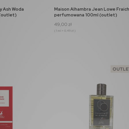
koszyka
do koszyka
y Ash Woda
Maison Alhambra Jean Lowe Fraic
outlet)
perfumowana 100ml (outlet)
49,00 zł
( 1 ml = 0,49 zł )