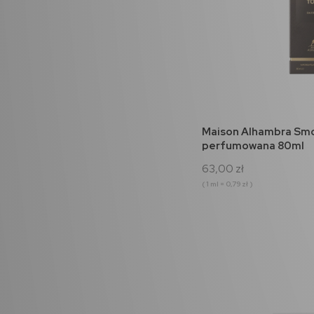
do 
Maison Alhambra Sm
perfumowana 80ml
63,00 zł
( 1 ml = 0,79 zł )