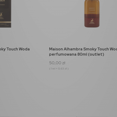
koszyka
do koszyka
oky Touch Woda
Maison Alhambra Smoky Touch Wo
perfumowana 80ml (outlet)
50,00 zł
( 1 ml = 0,63 zł )