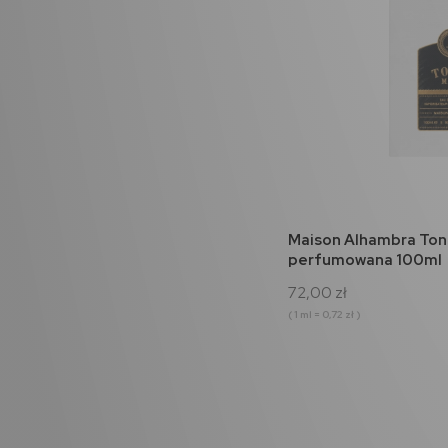
do 
Maison Alhambra Ton
perfumowana 100ml
72,00 zł
( 1 ml = 0,72 zł )