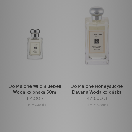
Jo Malone Wild Bluebell
Jo Malone Honeysuckle
Woda kolońska 50ml
Davana Woda kolońska
414,00 zł
478,00 zł
100ml
( 1 ml = 8,28 zł )
( 1 ml = 4,78 zł )