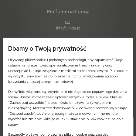
Perfumeria Lunga
info@lunga.pl
Dbamy o Twoją prywatność
ul. 11-go Listopada 1 (parter)
Używamy plików cookie i podobnych technologii, aby zapamiętać Twoje
09-402 Płock
ustawienia, prezentować spersonalizowane treści i reklamy oraz
woj. mazowieckie
udostępniać funkcje związane z mediami społecznościowymi. Pliki cookie
wykorzystujemy również do mierzenia ruchu i analizowania sposobu
Pn-Pt: 7:00 - 16:00
korzystania z naszej strony internetowej.
Domyślnie włączone są jedynie pliki niezbędne do poprawnego działania
strony. Poniżej możesz zaakceptować wszystkie rodzaje plików, klikając
“Zaakceptuj wszystkie”, lub odmówić ich używania (z wyjątkiem
niezbędnych). Możesz też dostosować pliki do swoich potrzeb, wybierając
Zamówienia - odbiór stacjonarny
“Dostosuj zgody”. Udzieloną zgodę możesz w dowolnym momencie
504-573-745 (Pn-Pt: 8:00-16:00)
wycofać lub zmienić, klikając w link “Ustawienia plików cookies” na dole
strony.
Biuro obsługi klienta
572-658-215 (Pn-Pt: 8:00-16:00)
Szczegóły o używanych przez nas plikach cookie oraz zasadach