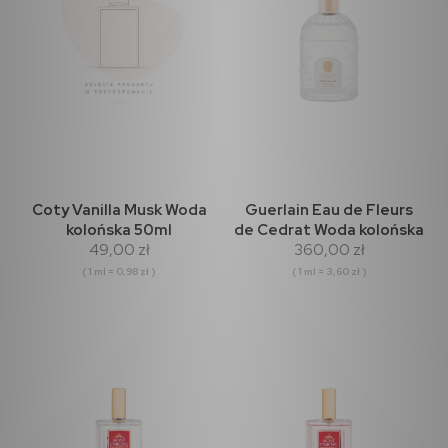
Coty Vanilla Musk Woda
Guerlain Eau de Fleurs
kolońska 50ml
de Cedrat Woda kolońska
49,00 zł
360,00 zł
100ml
( 1 ml = 0,98 zł )
( 1 ml = 3,60 zł )