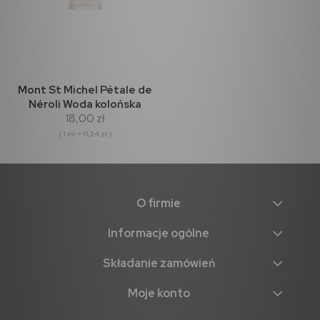
Mont St Michel Pétale de
Néroli Woda kolońska
18,00 zł
75ml
( 1 ml = 0,24 zł )
O firmie
Informacje ogólne
Składanie zamówień
Moje konto