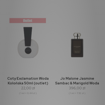
Coty Exclamation Woda
Jo Malone Jasmine
Kolońska 50ml (outlet)
Sambac & Marigold Woda
22,00 zł
396,00 zł
kolońska Intense 50ml
( 1 ml = 0,44 zł )
( 1 ml = 7,92 zł )