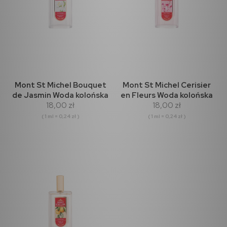
Mont St Michel Bouquet
Mont St Michel Cerisier
de Jasmin Woda kolońska
en Fleurs Woda kolońska
18,00 zł
18,00 zł
75ml
75ml
( 1 ml = 0,24 zł )
( 1 ml = 0,24 zł )