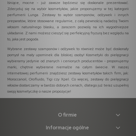
lśniące, mocne - już zawsze będziesz się doskonale prezentować.
Zdecyduj się na wybór kosmetyków, jakie proponujemy w tej kategorii
perfumerii Lunga. Zestawy to wybór szamponów, odżywek i innych
preparatów, które stosowane regularnie, z całą pewnością nadadzą Twoim
włosom naturalnego blasku, a zarazem pozwolą na ich wygodniejsze
układanie. Z nami możesz cieszyć się perfekcyjną fryzurą bez względu na
to, jaka jest pogoda.
Wybrane zestawy szamponów i odżywek to również może być doskonały
pomysł na mały upominek dla bliskiej osoby! Kosmetyki do pielęgnacji
wybieramy jedynie od znanych i cenionych producentów - proponujemy
marki, chętnie wybierane niemalże na całym świecie. W naszej
internetowej perfumerii znajdziesz zestawy kosmetyków takich firm, jak:
Moroccanoil, Orofluido, Tigi czy Xpel. Co więcej, zestawy do pielęgnacji
włosów dostarczamy w bardzo dobrych cenach, dlatego już teraz uzupełnij
swoją kosmetyczkę o nasze propozycje!
O firmie
Informacje ogólne