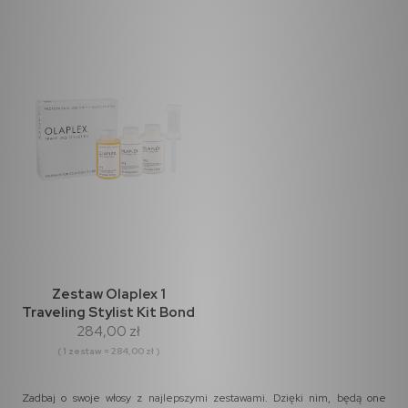
Zestaw Olaplex 1
Traveling Stylist Kit Bond
284,00 zł
Multiplier No. 1 1x100ml +
Bond Perfector No. 2
( 1 zestaw = 284,00 zł )
2x100ml + Dosing
Dispenser
Zadbaj o swoje włosy z najlepszymi zestawami. Dzięki nim, będą one