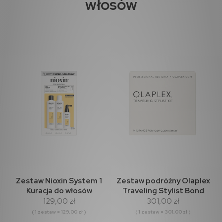
włosów
Zestaw Nioxin System 1
Zestaw podróżny Olaplex
Kuracja do włosów
Traveling Stylist Bond
129,00 zł
301,00 zł
naturalnych z lekkim
Multiplier 100ml + Bond
osłabieniem
Perfector 2 x 100ml
( 1 zestaw = 129,00 zł )
( 1 zestaw = 301,00 zł )