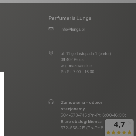
Perfumeria Lunga
info@lunga.pl
a
ul. 11-go Listopada 1 (parter)
09-402 Płock
woj. mazowieckie
Pn-Pt: 7:00 - 16:00
Zamówienia - odbiór
stacjonarny
504-573-745 (Pn-Pt: 8:00-16:00)
Biuro obsługi klienta
572-658-215 (Pn-Pt: 8:00-16:00)