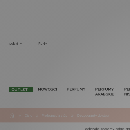
polski
PLN
NOWOŚCI
PERFUMY
PERFUMY
PE
OUTLET
ARABSKIE
NI
»
»
»
Ciało
Pielęgnacja stóp
Dezodoranty do stóp
Doskonale zdajemy sobie sp