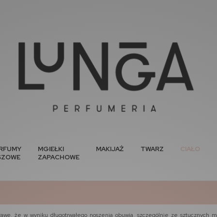
RFUMY
MGIEŁKI
MAKIJAŻ
TWARZ
CIAŁO
SZOWE
ZAPACHOWE
rawę, że w wyniku długotrwałego noszenia obuwia, szczególnie ze sztucznych 