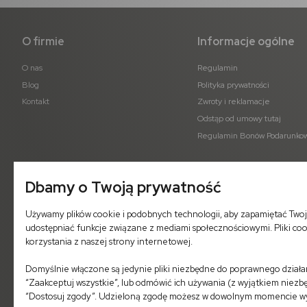
O firmie
Informacje ogólne
O nas
Regulamin
Blog
Polityka prywatności
Kontakt
Zwroty i reklamacje
Odstąp od umowy tutaj
Regulamin Bonów Podarunko
Dbamy o Twoją prywatność
Używamy plików cookie i podobnych technologii, aby zapamiętać Twoj
udostępniać funkcje związane z mediami społecznościowymi. Pliki co
korzystania z naszej strony internetowej.
Domyślnie włączone są jedynie pliki niezbędne do poprawnego działani
“Zaakceptuj wszystkie”, lub odmówić ich używania (z wyjątkiem niezbę
“Dostosuj zgody”. Udzieloną zgodę możesz w dowolnym momencie wycof