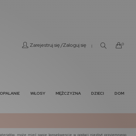
0
Zarejestruj się /
Zaloguj się
|
OPALANIE
WŁOSY
MĘŻCZYZNA
DZIECI
DOM
materiałów, może mieć swoje konsekwencje w postaci niezbyt przyjemnego