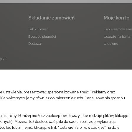
Składanie zamówień
Moje konto
Jak kupować
Twoje zamówieni
Sposoby płatności
Ustawienia konta
Dostawa
Ulubione
wych
e ustawienia, prezentować spersonalizowane treści i reklamy oraz
okie wykorzystujemy również do mierzenia ruchu i analizowania sposobu
a strony. Poniżej możesz zaakceptować wszystkie rodzaje plików, klikając
dnych). Możesz też dostosować pliki do swoich potrzeb, wybierając
ać lub zmienić, klikając w link “Ustawienia plików cookies” na dole