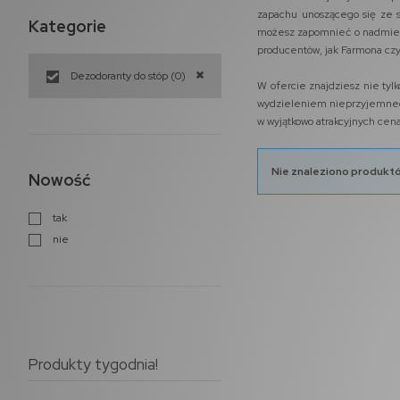
zapachu unoszącego się ze s
Kategorie
możesz zapomnieć o nadmiern
producentów, jak Farmona czy
Dezodoranty do stóp
(0)
W ofercie znajdziesz nie ty
wydzieleniem nieprzyjemnego 
w wyjątkowo atrakcyjnych ce
Nie znaleziono produktó
Nowość
tak
nie
Produkty tygodnia!