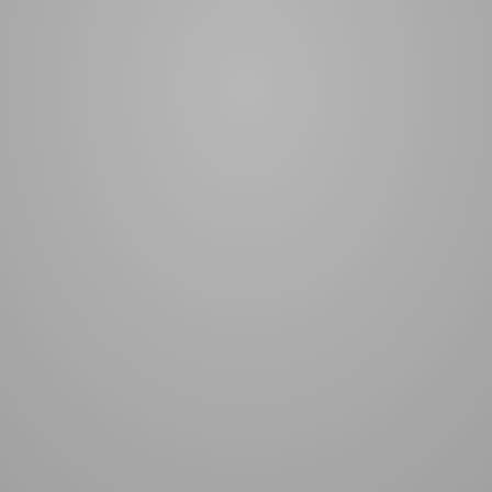
a
Rue Broca Theoreme Pour
Xerjoff Erba Pura Woda
Homme Woda
Perfumowana 50ml
perfumowana 90ml
120,00 zł
464,00 zł
do koszyka
do koszyka