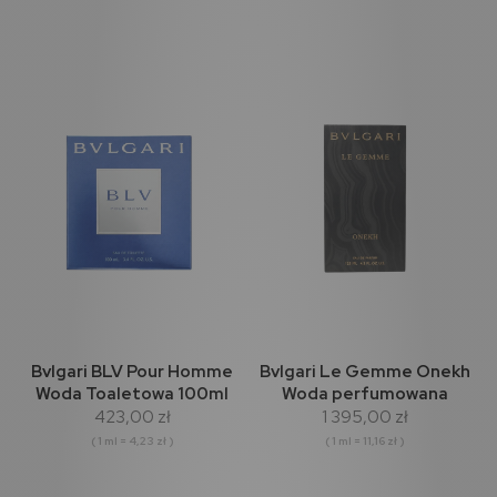
Bvlgari BLV Pour Homme
Bvlgari Le Gemme Onekh
Woda Toaletowa 100ml
Woda perfumowana
423,00 zł
1 395,00 zł
125ml
( 1 ml = 4,23 zł )
( 1 ml = 11,16 zł )