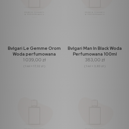
Bvlgari Le Gemme Orom
Bvlgari Man In Black Woda
Woda perfumowana
Perfumowana 100ml
1 039,00 zł
383,00 zł
60ml
( 1 ml = 17,32 zł )
( 1 ml = 3,83 zł )