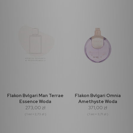
Flakon Bvlgari Man Terrae
Flakon Bvlgari Omnia
Essence Woda
Amethyste Woda
273,00 zł
371,00 zł
Perfumowana 100ml
toaletowa 100ml
( 1 ml = 2,73 zł )
( 1 ml = 3,71 zł )