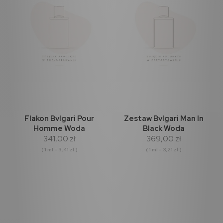
Flakon Bvlgari Pour
Zestaw Bvlgari Man In
Homme Woda
Black Woda
341,00 zł
369,00 zł
perfumowana 100ml
Perfumowana 100ml +
Woda Perfumowana 15ml
( 1 ml = 3,41 zł )
( 1 ml = 3,21 zł )