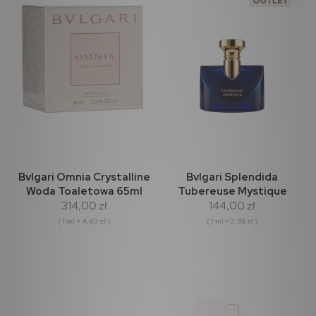
Bvlgari Omnia Crystalline
Bvlgari Splendida
Woda Toaletowa 65ml
Tubereuse Mystique
314,00 zł
144,00 zł
Woda Perfumowana 50ml
(outlet)
( 1 ml = 4,83 zł )
( 1 ml = 2,88 zł )