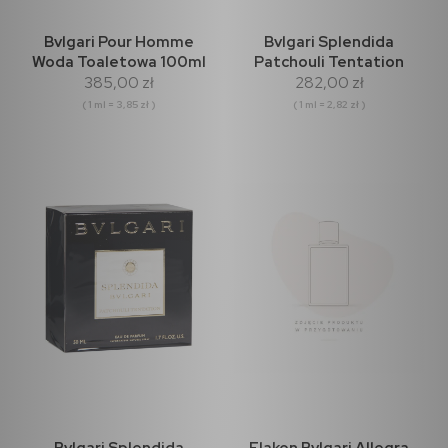
Bvlgari Pour Homme
Bvlgari Splendida
Woda Toaletowa 100ml
Patchouli Tentation
385,00 zł
282,00 zł
Woda Perfumowana
100ml
( 1 ml = 3,85 zł )
( 1 ml = 2,82 zł )
Bvlgari Splendida
Flakon Bvlgari Allegra