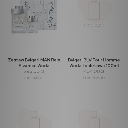
Zestaw Bvlgari MAN Rain
Bvlgari BLV Pour Homme
Essence Woda
Woda toaletowa 100ml
296,00 zł
404,00 zł
perfumowana 100ml +
15ml
( 1 ml = 2,57 zł )
( 1 ml = 4,04 zł )