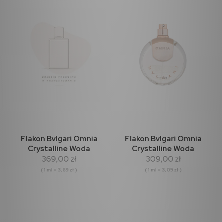
Flakon Bvlgari Omnia
Flakon Bvlgari Omnia
Crystalline Woda
Crystalline Woda
369,00 zł
309,00 zł
Perfumowana 100ml
toaletowa 100ml
( 1 ml = 3,69 zł )
( 1 ml = 3,09 zł )