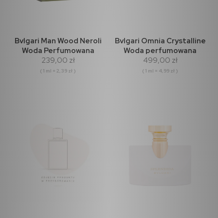
Bvlgari Man Wood Neroli
Bvlgari Omnia Crystalline
Woda Perfumowana
Woda perfumowana
239,00 zł
499,00 zł
100ml
100ml
( 1 ml = 2,39 zł )
( 1 ml = 4,99 zł )