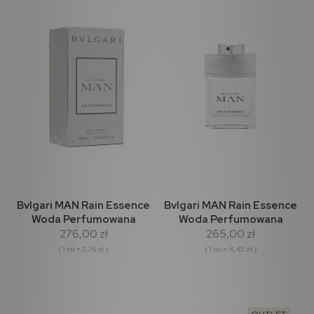
Bvlgari MAN Rain Essence
Bvlgari MAN Rain Essence
Woda Perfumowana
Woda Perfumowana
276,00 zł
265,00 zł
100ml
60ml
( 1 ml = 2,76 zł )
( 1 ml = 4,42 zł )