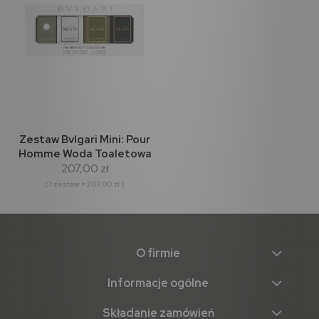
Zestaw Bvlgari Mini: Pour
Homme Woda Toaletowa
207,00 zł
5ml + Man Wood Essence
Woda Perfumowana 5ml +
( 1 zestaw = 207,00 zł )
Man In Black Woda
Perfumowana 5ml + Man
Rain Essence Woda
Perfumowana 5ml
O firmie
Informacje ogólne
Składanie zamówień