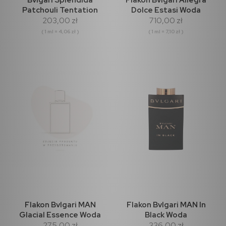
Patchouli Tentation
Dolce Estasi Woda
203,00 zł
710,00 zł
Woda Perfumowana 50ml
perfumowana 100ml
( 1 ml = 4,06 zł )
( 1 ml = 7,10 zł )
Flakon Bvlgari MAN
Flakon Bvlgari MAN In
Glacial Essence Woda
Black Woda
275,00 zł
336,00 zł
perfumowana 100ml
perfumowana 100ml