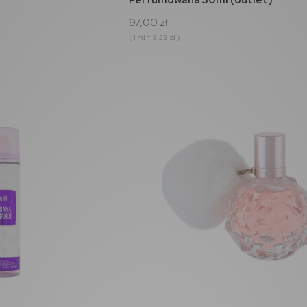
do koszyka
97,00 zł
( 1 ml = 3,23 zł )