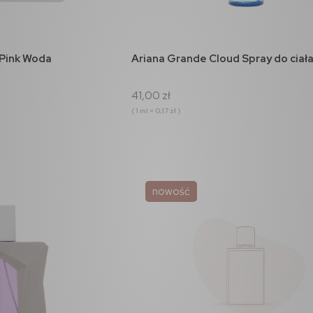
koszyka
do koszyka
 Pink Woda
Ariana Grande Cloud Spray do ciał
41,00 zł
( 1 ml = 0,17 zł )
nowość