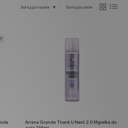
▼
Sortuj po nazwie
Sortuj po cenie
do koszyka
Woda
Ariana Grande Thank U Next 2.0 Mgiełka do
ciała 236ml