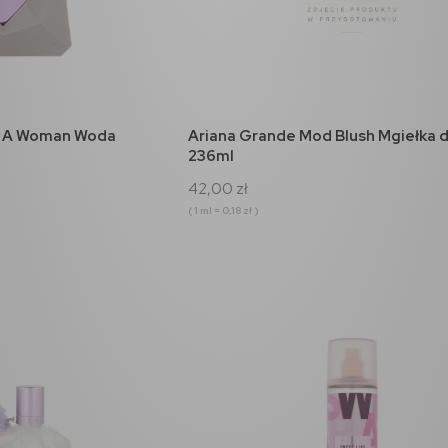
koszyka
do koszyka
s A Woman Woda
Ariana Grande Mod Blush Mgiełka d
236ml
42,00 zł
( 1 ml = 0,18 zł )