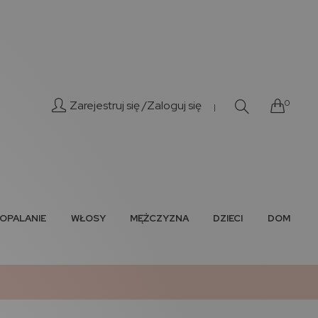
0
Zarejestruj się /
Zaloguj się
|
OPALANIE
WŁOSY
MĘŻCZYZNA
DZIECI
DOM