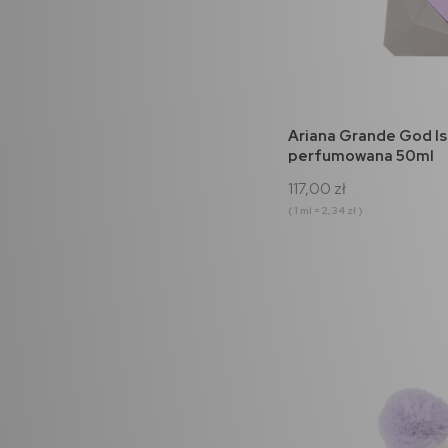
do 
Ariana Grande God I
perfumowana 50ml
117,00 zł
( 1 ml = 2,34 zł )