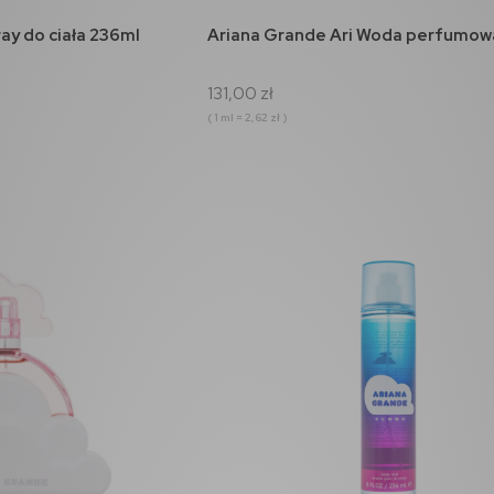
koszyka
do koszyka
ay do ciała 236ml
Ariana Grande Ari Woda perfumow
131,00 zł
( 1 ml = 2,62 zł )