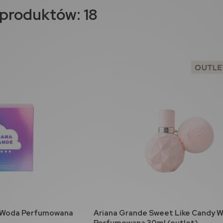
 produktów: 18
ur
Xerjoff Erba Pura Woda
Perfumowana 50ml
464,00 zł
koszyka
do koszyka
d Woda Perfumowana
Ariana Grande Sweet Like Candy 
Perfumowana 30ml (outlet)