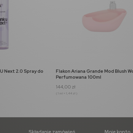
koszyka
do koszyka
U Next 2.0 Spray do
Flakon Ariana Grande Mod Blush W
Perfumowana 100ml
144,00 zł
( 1 ml = 1,44 zł )
Składanie zamówień
Moje konto