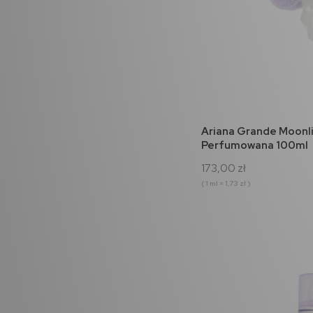
do 
Ariana Grande Moonl
Perfumowana 100ml
173,00 zł
( 1 ml = 1,73 zł )