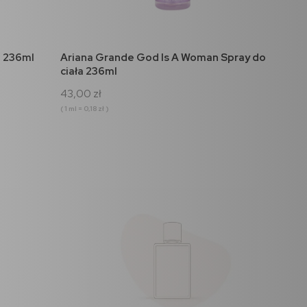
do koszyka
a 236ml
Ariana Grande God Is A Woman Spray do
ciała 236ml
43,00 zł
( 1 ml = 0,18 zł )