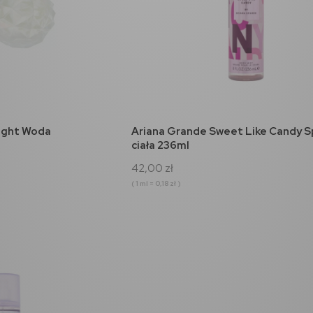
koszyka
do koszyka
ight Woda
Ariana Grande Sweet Like Candy S
ciała 236ml
42,00 zł
( 1 ml = 0,18 zł )