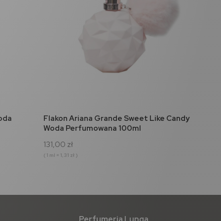
do koszyka
oda
Flakon Ariana Grande Sweet Like Candy
Woda Perfumowana 100ml
131,00 zł
( 1 ml = 1,31 zł )
Perfumeria Lunga