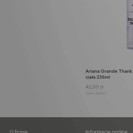
do 
Ariana Grande Thank 
ciała 236ml
42,00 zł
( 1 ml = 0,18 zł )
O firmie
Informacje ogólne