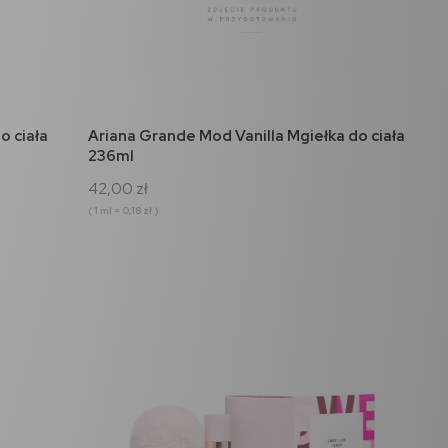
do koszyka
o ciała
Ariana Grande Mod Vanilla Mgiełka do ciała
236ml
42,00 zł
( 1 ml = 0,18 zł )