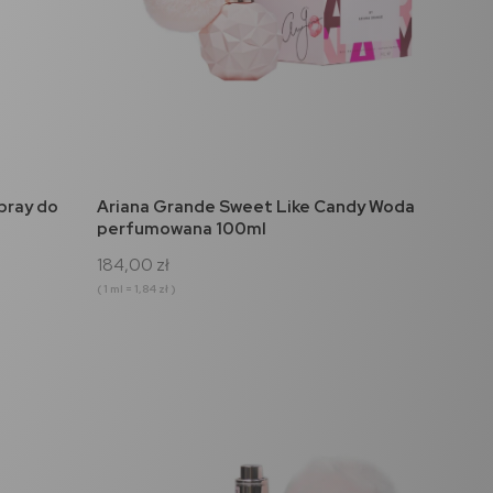
do koszyka
pray do
Ariana Grande Sweet Like Candy Woda
perfumowana 100ml
184,00 zł
( 1 ml = 1,84 zł )