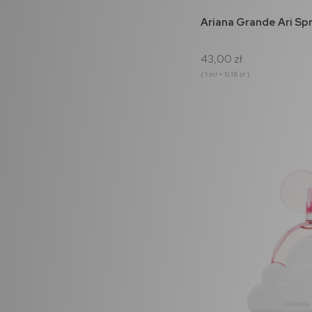
do 
Ariana Grande Ari Spr
43,00 zł
( 1 ml = 0,18 zł )