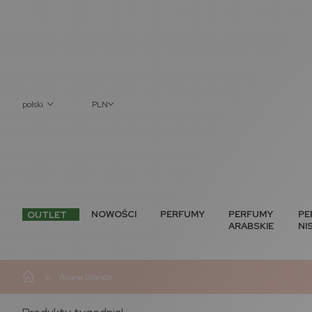
polski
PLN
NOWOŚCI
PERFUMY
PERFUMY
PE
OUTLET
ARABSKIE
NI
»
Ariana Grande