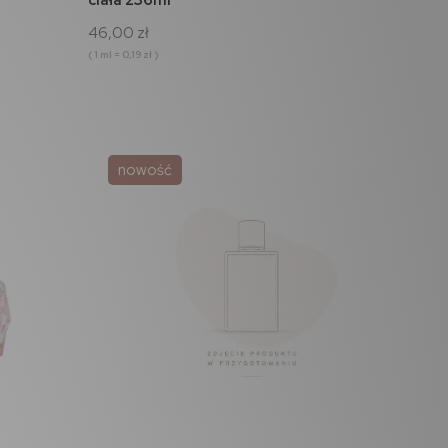
46,00 zł
( 1 ml = 0,19 zł )
nowość