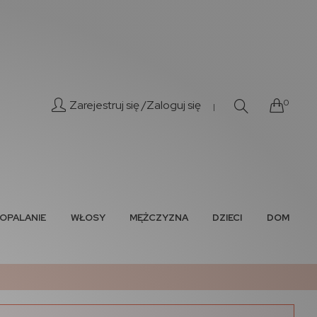
0
Zarejestruj się /
Zaloguj się
|
OPALANIE
WŁOSY
MĘŻCZYZNA
DZIECI
DOM