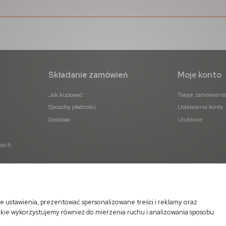
Składanie zamówień
Moje konto
Jak kupować
Twoje zamówieni
Sposoby płatności
Ustawienia konta
Dostawa
Ulubione
wych
e ustawienia, prezentować spersonalizowane treści i reklamy oraz
okie wykorzystujemy również do mierzenia ruchu i analizowania sposobu