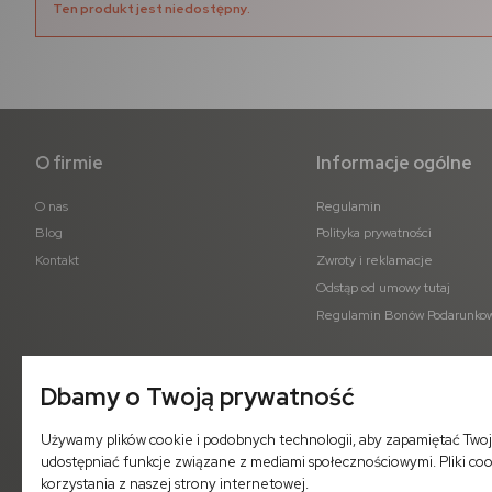
Ten produkt jest niedostępny.
O firmie
Informacje ogólne
O nas
Regulamin
Blog
Polityka prywatności
Kontakt
Zwroty i reklamacje
Odstąp od umowy tutaj
Regulamin Bonów Podarunko
Dbamy o Twoją prywatność
Używamy plików cookie i podobnych technologii, aby zapamiętać Twoj
udostępniać funkcje związane z mediami społecznościowymi. Pliki co
korzystania z naszej strony internetowej.