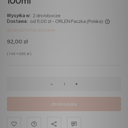
100ml
Wysyłka w:
2 dni robocze
Dostawa:
od 11,00 zł
- ORLEN Paczka
(Polska)
sprawdź formy dostawy
92,00 zł
( 1
ml
=
0,92 zł
)
-
+
do koszyka