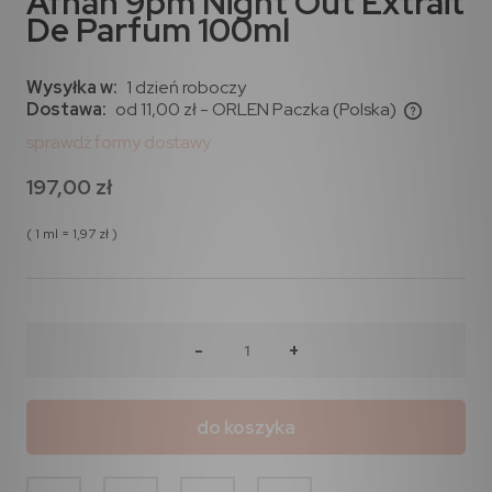
Afnan 9pm Night Out Extrait
De Parfum 100ml
Wysyłka w:
1 dzień roboczy
Dostawa:
od 11,00 zł
- ORLEN Paczka
(Polska)
sprawdź formy dostawy
197,00 zł
( 1
ml
=
1,97 zł
)
-
+
do koszyka