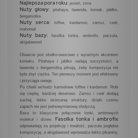
Najlepsza pora roku:
jesień, zima
Nuty głowy:
pitahaya, lawenda, koniak, jabłko,
bergamotka
Nuty serca:
toffee, kardamon, zamsz, cedr,
mahonial
Nuty bazy:
fasolka tonka, ambrofix, paczula,
akigalawood
Otwarcie jest słodko-owocowe z wyraźnym akcentem
koniaku. Pitahaya i jabłko nadają soczystości, a
lawenda z bergamotką pilnują, żeby kompozycja nie
była zbyt ciężka. Ten pierwszy moment jest efektowny
i przyciąga uwagę.
Po chwili wchodzi karmelowe toffee i kardamon. Robi
się cieplej, bardziej deserowo. Zamsz i cedr dodają
suchej, lekko skórzanej struktury, dzięki czemu
zapach nie jest jednowymiarową słodyczą.
Baza to klasyczne połączenie tonki, ambrowych
Fasolka tonka i ambrofix
molekuł i drzew.
odpowiadają za projekcję i trwałość, paczula pogłębia
kompozycję, a akigalawood wprowadza lekko pikantny,