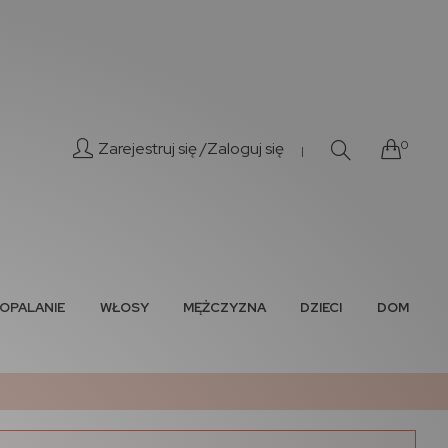
0
Zarejestruj się /
Zaloguj się
|
OPALANIE
WŁOSY
MĘŻCZYZNA
DZIECI
DOM