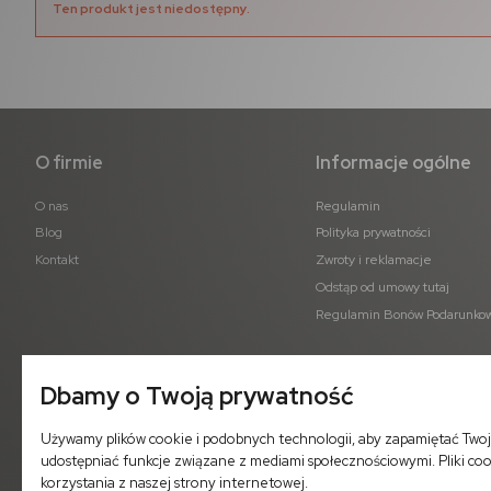
Ten produkt jest niedostępny.
O firmie
Informacje ogólne
O nas
Regulamin
Blog
Polityka prywatności
Kontakt
Zwroty i reklamacje
Odstąp od umowy tutaj
Regulamin Bonów Podarunko
Dbamy o Twoją prywatność
Używamy plików cookie i podobnych technologii, aby zapamiętać Twoj
udostępniać funkcje związane z mediami społecznościowymi. Pliki co
korzystania z naszej strony internetowej.