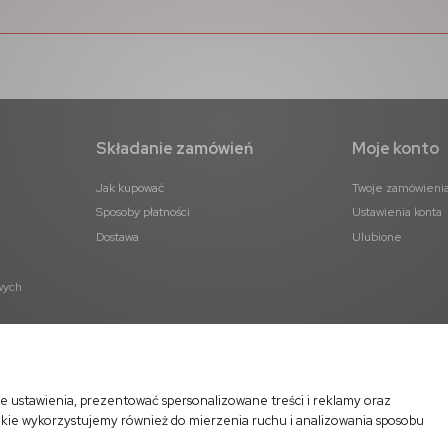
Składanie zamówień
Moje konto
Jak kupować
Twoje zamówieni
Sposoby płatności
Ustawienia konta
Dostawa
Ulubione
wych
e ustawienia, prezentować spersonalizowane treści i reklamy oraz
okie wykorzystujemy również do mierzenia ruchu i analizowania sposobu