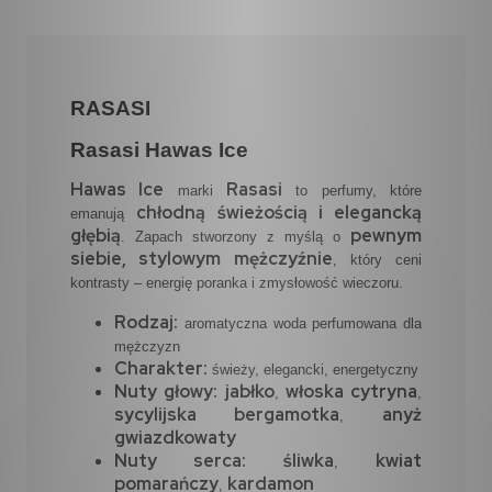
RASASI
Rasasi Hawas Ice
Hawas Ice
Rasasi
marki
to perfumy, które
chłodną świeżością i elegancką
emanują
głębią
pewnym
. Zapach stworzony z myślą o
siebie, stylowym mężczyźnie
, który ceni
kontrasty – energię poranka i zmysłowość wieczoru.
Rodzaj:
aromatyczna woda perfumowana dla
mężczyzn
Charakter:
świeży, elegancki, energetyczny
Nuty głowy:
jabłko
włoska cytryna
,
,
sycylijska bergamotka
anyż
,
gwiazdkowaty
Nuty serca:
śliwka
kwiat
,
pomarańczy
kardamon
,