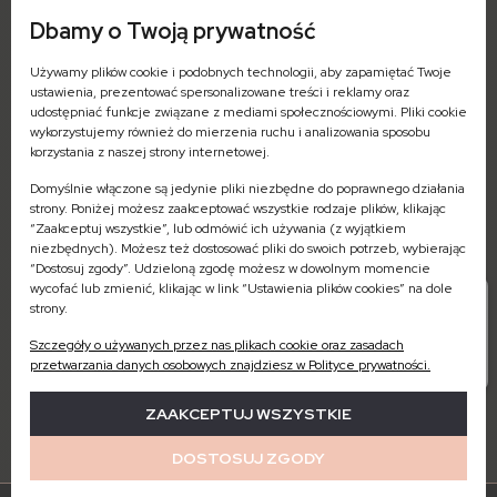
Dbamy o Twoją prywatność
ul. 11-go Listopada 1 (parter)
Używamy plików cookie i podobnych technologii, aby zapamiętać Twoje
09-402 Płock
ustawienia, prezentować spersonalizowane treści i reklamy oraz
woj. mazowieckie
udostępniać funkcje związane z mediami społecznościowymi. Pliki cookie
wykorzystujemy również do mierzenia ruchu i analizowania sposobu
Pn-Pt: 7:00 - 16:00
korzystania z naszej strony internetowej.
Domyślnie włączone są jedynie pliki niezbędne do poprawnego działania
strony. Poniżej możesz zaakceptować wszystkie rodzaje plików, klikając
“Zaakceptuj wszystkie”, lub odmówić ich używania (z wyjątkiem
niezbędnych). Możesz też dostosować pliki do swoich potrzeb, wybierając
Zamówienia - odbiór stacjonarny
“Dostosuj zgody”. Udzieloną zgodę możesz w dowolnym momencie
504-573-745 (Pn-Pt: 8:00-16:00)
wycofać lub zmienić, klikając w link “Ustawienia plików cookies” na dole
strony.
Biuro obsługi klienta
572-658-215 (Pn-Pt: 8:00-16:00)
Szczegóły o używanych przez nas plikach cookie oraz zasadach
przetwarzania danych osobowych znajdziesz w Polityce prywatności.
ZAAKCEPTUJ WSZYSTKIE
DOSTOSUJ ZGODY