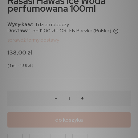
Rasasi Hawas Ice Woda
perfumowana 100ml
Wysyłka w:
1 dzień roboczy
Dostawa:
od 11,00 zł
- ORLEN Paczka
(Polska)
sprawdź formy dostawy
138,00 zł
( 1
ml
=
1,38 zł
)
-
+
do koszyka