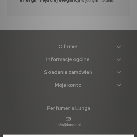
energii
męskiej elegancji
i
w jednym flakonie.
O firmie
Informacje ogólne
Składanie zamówień
Moje konto
Perfumeria Lunga
info@lunga.pl