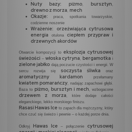
Nuty bazy:
piżmo
bursztyn
,
,
drewno z morza
mech
,
Okazje:
praca, spotkania towarzyskie,
codzienne noszenie
Wrażenie:
orzeźwiająca cytrusowa
energia
ciepłem przypraw i
otulona
drzewnych akordów
eksplozja cytrusowej
Otwarcie kompozycji to
świeżości
włoska cytryna
bergamotka
–
,
i
zielone jabłko
dają poczucie czystości i energii. W
soczysta śliwka
sercu rozwija się
oraz
aromatyczny kardamon
przełamany
kwiatem pomarańczy
, nadając zapachowi głębi.
piżmo, bursztyn i mech
Baza to
, wzbogacone
drzewem z morza
, które dodaje całości
eleganckiego, lekko morskiego finiszu.
Rasasi Hawas Ice
to zapach dla mężczyzny, który
chce czuć się świeżo i pewnie – o każdej porze dnia.
Hawas Ice
cytrusowej
Odkryj
– połączenie